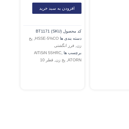
افزودن به سبد خرید
کد محصول (SKU)
BT1171
دسته بندی ها
HSSE-5%CO
,
پخ
زن
,
فرز انگشتی
برچسب ها
,
AlTiSiN 55HRC
ATORN
,
پخ زن
,
قطر 10