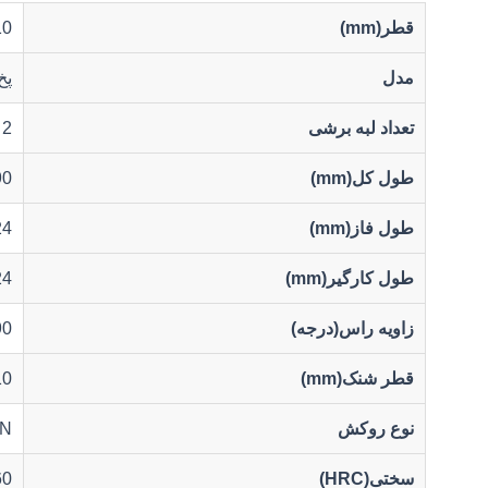
قطر(mm)
10
مدل
پخ
تعداد لبه برشی
2
طول کل(mm)
90
طول فاز(mm)
24
طول کارگیر(mm)
24
زاویه راس(درجه)
90
قطر شنک(mm)
10
نوع روکش
iN
سختی(HRC)
60