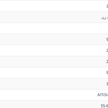
 زن
AlTiS
55-