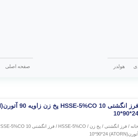
دی
هولدر
صفحه اصلی
10*90*2
انه
/
فرز انگشتی
/
پخ زن
/
HSSE-5%CO
ورن(ATORN) 10*90*24