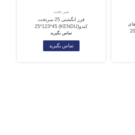
سر تخت
فرز انگشتی 25 سرتخت
نگشتی 20 تیپ R3 های
کندو(KENDU) 25*123*45
تماس بگیرید
تماس بگیرید