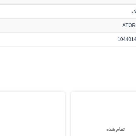
ک
ATOR
104401
تمام شده