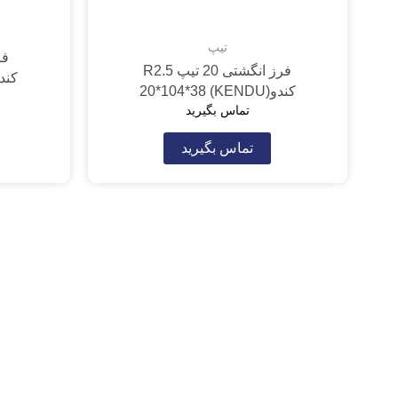
تیپ
فرز انگشتی 20 تیپ R2.5
کندو(0*104*28
کندو(KENDU) 20*104*38
تماس بگیرید
تماس بگیرید