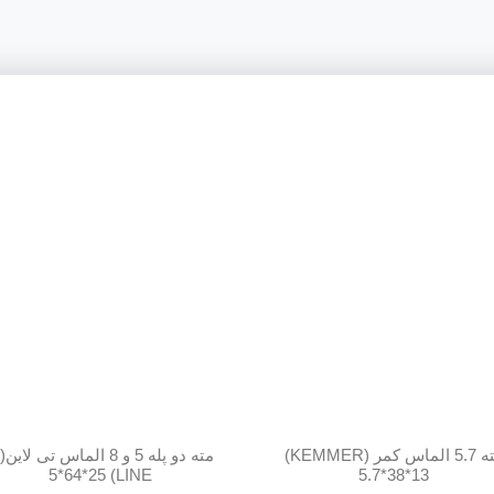
مته 5.7 الماس کمر (KEMMER)
م
LINE) 5*64*25
5.7*38*13