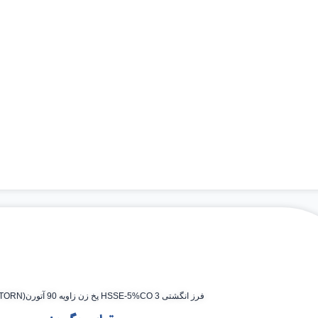
فرز انگشتی HSSE-5%CO 3 پخ زن زاویه 90 آتورن(ATORN) 3*50*10