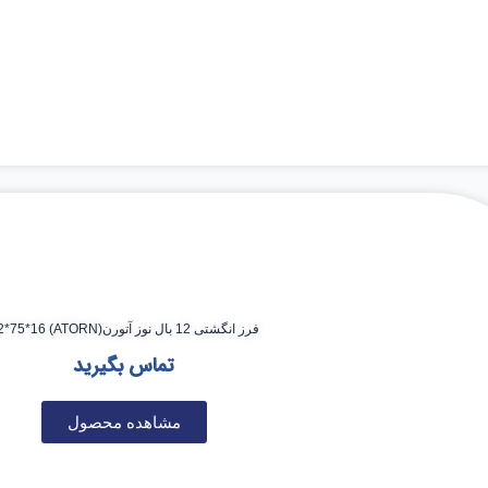
فرز انگشتی 12 بال نوز آتورن(ATORN) 12*75*16
تماس بگیرید
مشاهده محصول