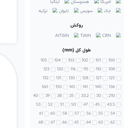
آمریکا
هندوستان
ایتالیا
چک
سویس
تایوان
ترکیه
روکش
AITiSiN
TiAIN
CRN
طول کل (mm)
105
104
103
102
101
100
123
120
116
115
110
108
132
131
130
128
127
125
160
150
145
141
140
136
40
39
38
35
33.2
30
210
53
52
51
50
47
45
43.5
61
60
58
57
56
55
54
68
67
66
65
64
63
62