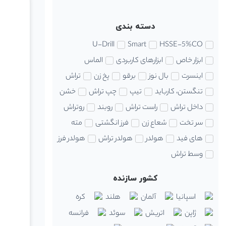
دسته بندی
U-Drill
Smart
HSSE-5%CO
ابزار خاص
ابزارهای کاربردی
الماس
اینسرت
بال نوز
برقو
پخ زن
تراش
تنگستن، کارباید
تیپ
چپ تراش
خشن
داخل تراش
راست تراش
روبند
روتراش
سر تخت
شعاع زن
فرز انگشتی
مته
های فید
هولدر
هولدر تراش
هولدر فرز
وسط تراش
کشور سازنده
اسپانیا
آلمان
هلند
کره
ژاپن
اتریش
سوئد
فرانسه