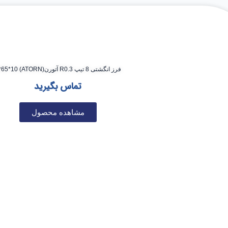
فرز انگشتی 8 تیپ R0.3 آتورن(ATORN) 8*65*10
تماس بگیرید
مشاهده محصول