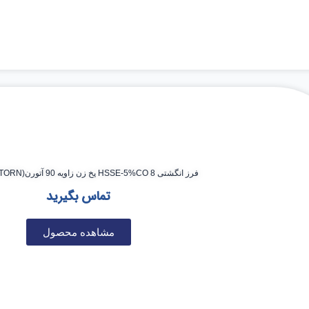
فرز انگشتی HSSE-5%CO 8 پخ زن زاویه 90 آتورن(ATORN) 8*80*26
تماس بگیرید
مشاهده محصول