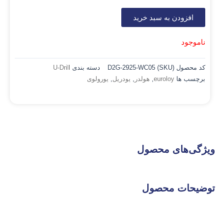
افزودن به سبد خرید
ناموجود
کد محصول (SKU)
D2G-2925-WC05
دسته بندی
U-Drill
برچسب ها
euroloy
,
هولدر
,
یودریل
,
یورولوی
ویژگی‌های محصول
توضیحات محصول