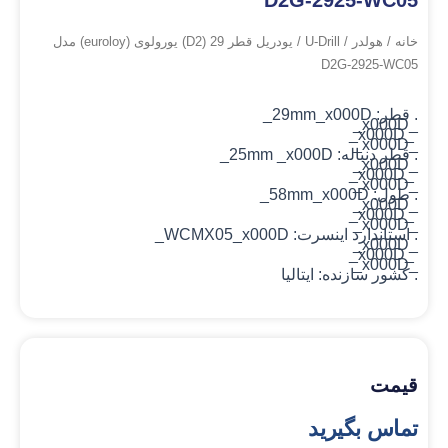
D2G-2925-WC05
خانه
/
هولدر
/
U-Drill
/ یودریل قطر 29 (D2) یورولوی (euroloy) مدل
D2G-2925-WC05
. قطر:
_x000D_
29mm
_x000D_
_x000D_
_x000D_
.
قطر دنباله:
_x000D_
25mm
_x000D_
_x000D_
_x000D_
.
طول:
_x000D_
58mm
_x000D_
_x000D_
_x000D_
.
استاندارد اینسرت:
_x000D_
WCMX05
_x000D_
_x000D_
_x000D_
.
کشور سازنده:
ایتالیا
قیمت
تماس بگیرید