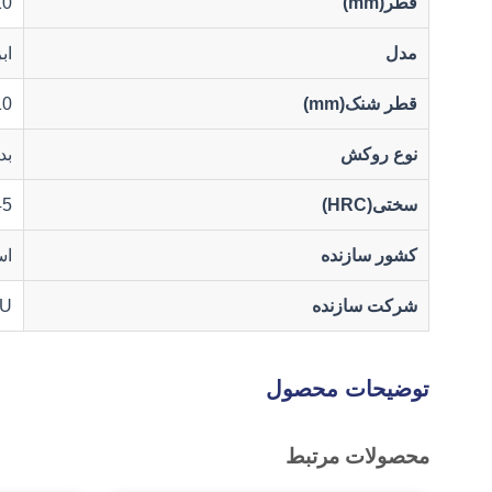
قطر(mm)
10
مدل
اب
قطر شنک(mm)
10
نوع روکش
بد
سختی(HRC)
45
کشور سازنده
اس
شرکت سازنده
U
توضیحات محصول
محصولات مرتبط