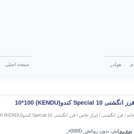
دی
هولدر
صفحه اصلی
رز انگشتی Special 10 کندو(KENDU) 10*100
انه
/
فرز انگشتی
/
ابزار خاص
/ فرز انگشتی Special 10 کندو(KENDU) 10*100
 نوع روکش: بدون روکش
_x000D_
_x000