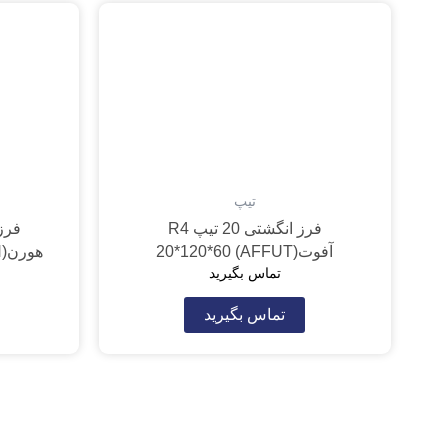
تیپ
فرز انگشتی 20 تیپ R4
آفوت(AFFUT) 20*120*60
هورن(VAN HOORN) 25*120*46
تماس بگیرید
تماس بگیرید