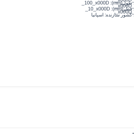
 طول(mm): 100_x000D_
_x000
 قطر(mm): 10_x000D_
_x000
 کشور سازنده: اسپانیا