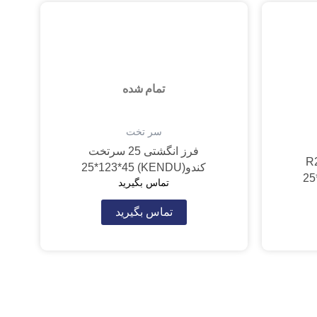
تمام شده
سر تخت
فرز انگشتی 25 سرتخت
2 تیپ R2.5
کندو(KENDU) 25*123*45
تماس بگیرید
تماس بگیرید