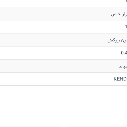
زار خاص
ون روکش
0-
پانیا
KEND