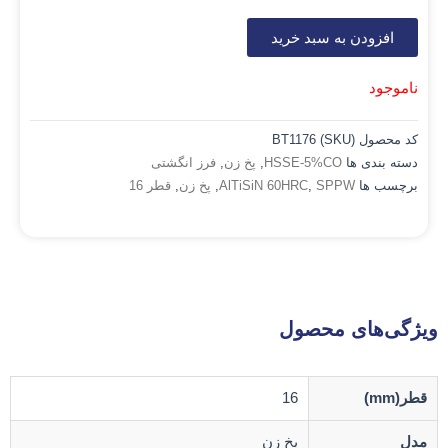
افزودن به سبد خرید
ناموجود
کد محصول (SKU)
BT1176
دسته بندی ها
HSSE-5%CO
,
پخ زن
,
فرز انگشتی
برچسب ها
SPPW
,
AlTiSiN 60HRC
,
پخ زن
,
قطر 16
ویژگی‌های محصول
قطر(mm)
16
مدل
پخ زن