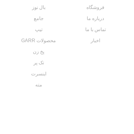
فروشگاه
بال نوز
درباره ما
جامع
تماس با ما
تیپ
اخبار
محصولات GARR
پخ زن
تک پر
اینسرت
مته
مسیر های ارتباطی