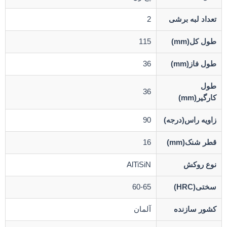
تعداد لبه برشی
2
طول کل(mm)
115
طول فاز(mm)
36
طول
36
کارگیر(mm)
زاویه راس(درجه)
90
قطر شنک(mm)
16
نوع روکش
AlTiSiN
سختی(HRC)
60-65
کشور سازنده
آلمان