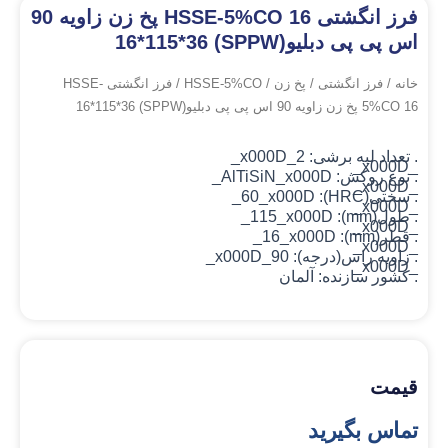
فرز انگشتی HSSE-5%CO 16 پخ زن زاویه 90
اس پی پی دبلیو(SPPW) 16*115*36
خانه
/
فرز انگشتی
/
پخ زن
/
HSSE-5%CO
/ فرز انگشتی HSSE-
5%CO 16 پخ زن زاویه 90 اس پی پی دبلیو(SPPW) 16*115*36
. تعداد لبه برشی: 2_x000D_
_x000D_
. نوع روکش: AlTiSiN
_x000D_
_x000D_
. سختی(HRC): 60_x000D_
_x000D_
. طول(mm): 115_x000D_
_x000D_
. قطر(mm): 16_x000D_
_x000D_
. زاویه راس(درجه): 90_x000D_
_x000D_
. کشور سازنده: آلمان
قیمت
تماس بگیرید