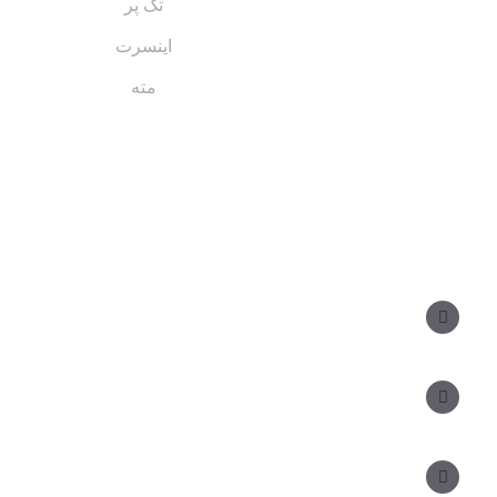
تک پر
اینسرت
مته
مسیر های ارتباطی
مدیر فروش: ۰۹۱۲ ۳۴ ۳۳ ۰۹۹
کارشناس فروش: