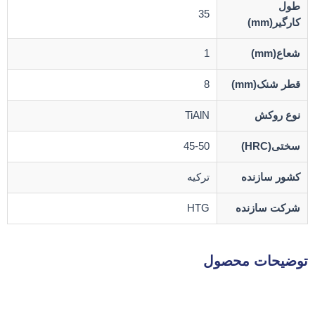
طول
35
کارگیر(mm)
شعاع(mm)
1
قطر شنک(mm)
8
نوع روکش
TiAlN
سختی(HRC)
45-50
کشور سازنده
ترکیه
شرکت سازنده
HTG
توضیحات محصول