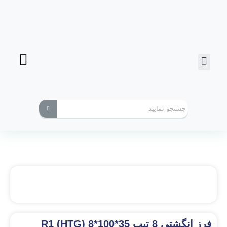
فرز انگشتی
ابزارهای کاربردی
فرز انگشتی 8 تیپ R1 (HTG) 8*100*35