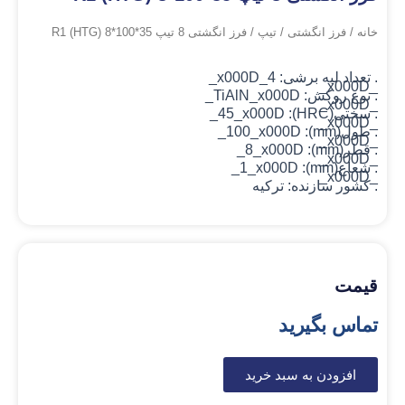
خانه
/
فرز انگشتی
/
تیپ
/ فرز انگشتی 8 تیپ R1 (HTG) 8*100*35
. تعداد لبه برشی: 4_x000D_
_x000D_
. نوع روکش: TiAlN
_x000D_
_x000D_
. سختی(HRC): 45_x000D_
_x000D_
. طول(mm): 100_x000D_
_x000D_
. قطر(mm): 8_x000D_
_x000D_
. شعاع(mm): 1_x000D_
_x000D_
. کشور سازنده: ترکیه
قیمت
تماس بگیرید
افزودن به سبد خرید