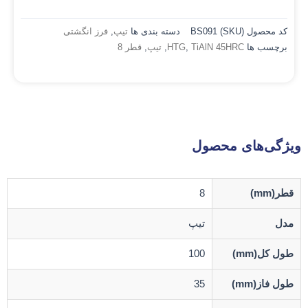
کد محصول (SKU)
BS091
دسته بندی ها
تیپ
,
فرز انگشتی
برچسب ها
TiAlN 45HRC
,
HTG
,
تیپ
,
قطر 8
ویژگی‌های محصول
قطر(mm)
8
مدل
تیپ
طول کل(mm)
100
طول فاز(mm)
35