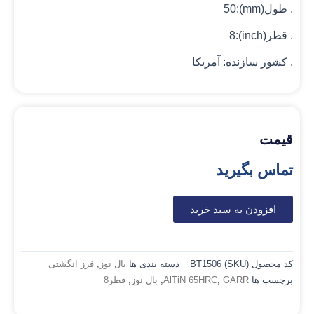
. طول(mm):50
. قطر(inch):8
. کشور سازنده: آمریکا
قیمت
تماس بگیرید
افزودن به سبد خرید
کد محصول (SKU)
BT1506
دسته بندی ها
بال نوز
,
فرز انگشتی
برچسب ها
GARR
,
AlTiN 65HRC
,
بال نوز
,
قطر8