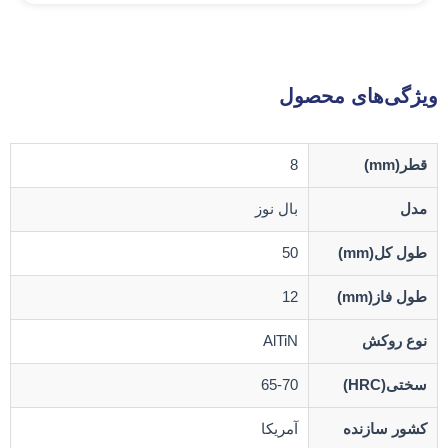
ویژگی‌های محصول
قطر(mm)
8
مدل
بال نوز
طول کل(mm)
50
طول فاز(mm)
12
نوع روکش
AlTiN
سختی(HRC)
65-70
کشور سازنده
آمریکا