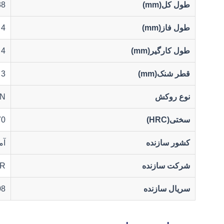
طول کل(mm)
38
طول فاز(mm)
4
طول کارگیر(mm)
4
قطر شنک(mm)
3
نوع روکش
iN
سختی(HRC)
70
کشور سازنده
آم
شرکت سازنده
R
سریال سازنده
08