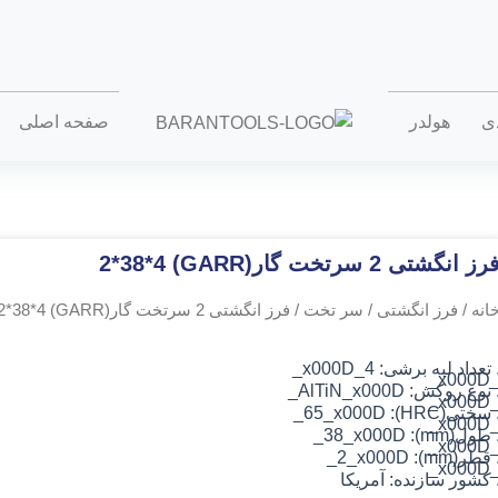
دی
هولدر
صفحه اصلی
رز انگشتی 2 سرتخت گار(GARR) 2*38*4
انه
/
فرز انگشتی
/
سر تخت
/ فرز انگشتی 2 سرتخت گار(GARR) 2*38*4
 تعداد لبه برشی: 4_x000D_
_x000
 نوع روکش: AlTiN
_x000D_
_x000
 سختی(HRC): 65_x000D_
_x000
 طول(mm): 38_x000D_
_x000
 قطر(mm): 2_x000D_
_x000
 کشور سازنده: آمریکا