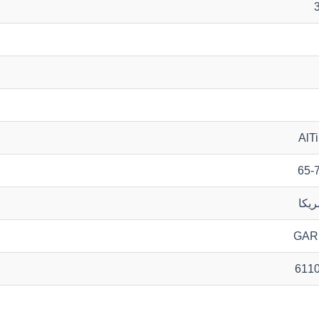
AlT
65-
ریکا
GAR
611