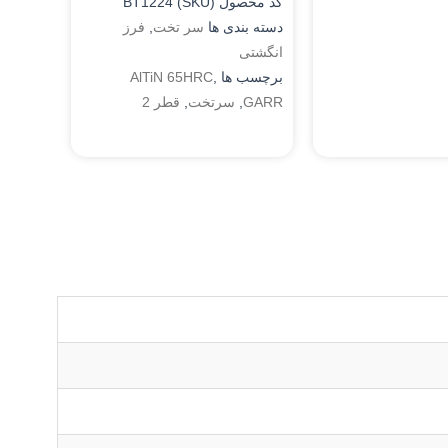
کد محصول (SKU)
BT1224
دسته بندی ها
سر تخت
,
فرز
انگشتی
برچسب ها
,
AlTiN 65HRC
GARR
,
سرتخت
,
قطر 2