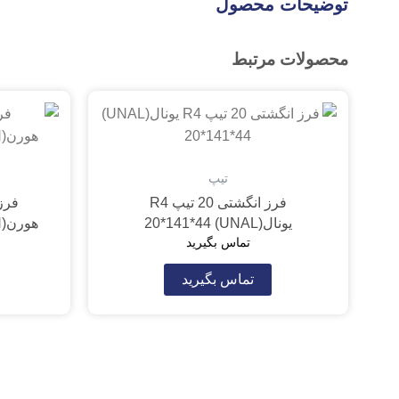
توضیحات محصول
محصولات مرتبط
تیپ
فرز انگشتی 20 تیپ R4
یونال(UNAL) 20*141*44
هورن(VAN HOORN) 25*120*46
تماس بگیرید
تماس بگیرید