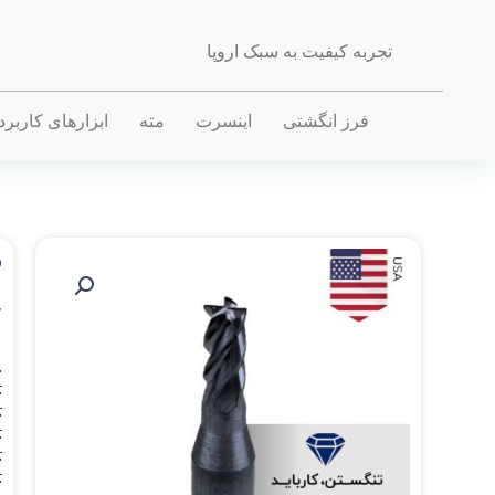
تجربه کیفیت به سبک اروپا
فرز انگشتی
اینسرت
مته
ابزارهای کاربر
ف
خ
.
D_
.
D_
.
D_
.
D_
.
D_
.