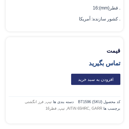
. قطر(mm):16
. کشور سازنده: آمریکا
قیمت
تماس بگیرید
افزودن به سبد خرید
کد محصول (SKU)
BT1596
دسته بندی ها
تیپ
,
فرز انگشتی
برچسب ها
GARR
,
AlTiN 65HRC
,
تیپ
,
قطر16