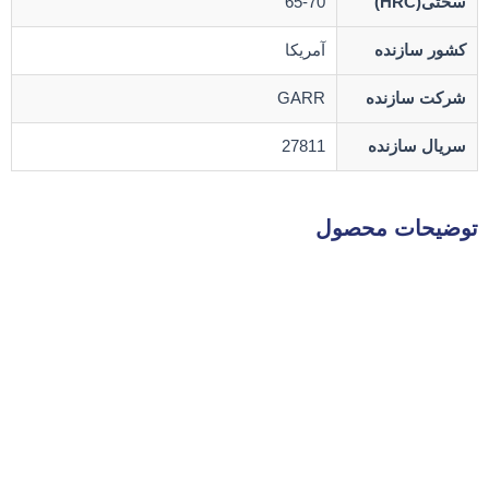
سختی(HRC)
65-70
کشور سازنده
آمریکا
شرکت سازنده
GARR
سریال سازنده
27811
توضیحات محصول