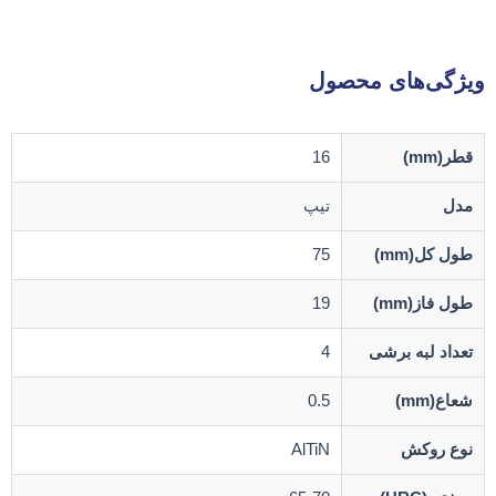
ویژگی‌های محصول
قطر(mm)
16
مدل
تیپ
طول کل(mm)
75
طول فاز(mm)
19
تعداد لبه برشی
4
شعاع(mm)
0.5
نوع روکش
AlTiN