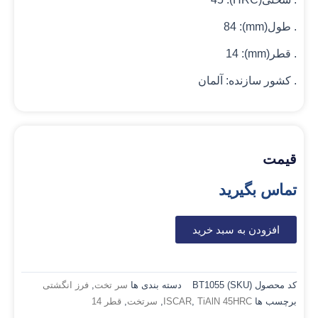
. طول(mm): 84
. قطر(mm): 14
. کشور سازنده: آلمان
قیمت
تماس بگیرید
افزودن به سبد خرید
کد محصول (SKU)
BT1055
دسته بندی ها
سر تخت
,
فرز انگشتی
برچسب ها
TiAlN 45HRC
,
ISCAR
,
سرتخت
,
قطر 14