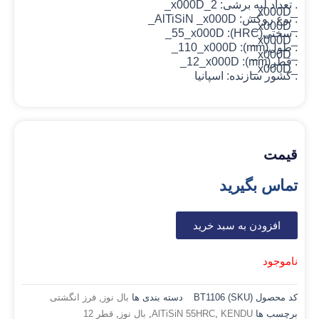
. تعداد لبه برشی: 2_x000D_
_x000D_
. نوع روکش: AlTiSiN
_x000D_
_x000D_
. سختی(HRC): 55_x000D_
_x000D_
. طول(mm): 110_x000D_
_x000D_
. قطر(mm): 12_x000D_
_x000D_
. کشور سازنده: اسپانیا
قیمت
تماس بگیرید
افزودن به سبد خرید
ناموجود
کد محصول (SKU)
BT1106
دسته بندی ها
بال نوز
,
فرز انگشتی
برچسب ها
KENDU
,
AlTiSiN 55HRC
,
بال نوز
,
قطر 12