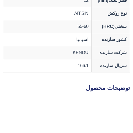
قطر شنک(mm)
12
نوع روکش
AlTiSiN
سختی(HRC)
55-60
کشور سازنده
اسپانیا
شرکت سازنده
KENDU
سریال سازنده
166.1
توضیحات محصول