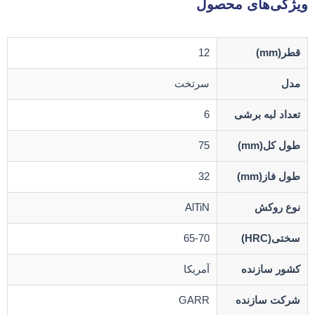
ویژگی‌های محصول
قطر(mm)
12
مدل
سرتخت
تعداد لبه برشی
6
طول کل(mm)
75
طول فاز(mm)
32
نوع روکش
AlTiN
سختی(HRC)
65-70
کشور سازنده
آمریکا
شرکت سازنده
GARR