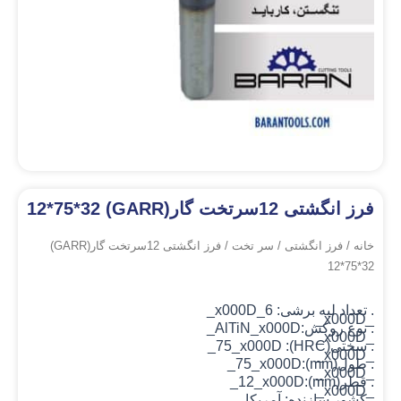
فرز انگشتی 12سرتخت گار(GARR) 12*75*32
خانه
/
فرز انگشتی
/
سر تخت
/ فرز انگشتی 12سرتخت گار(GARR)
12*75*32
. تعداد لبه برشی: 6_x000D_
_x000D_
. نوع روکش:AlTiN
_x000D_
_x000D_
. سختی(HRC): 75_x000D_
_x000D_
. طول(mm):75_x000D_
_x000D_
. قطر(mm):12_x000D_
_x000D_
. کشور سازنده: آمریکا