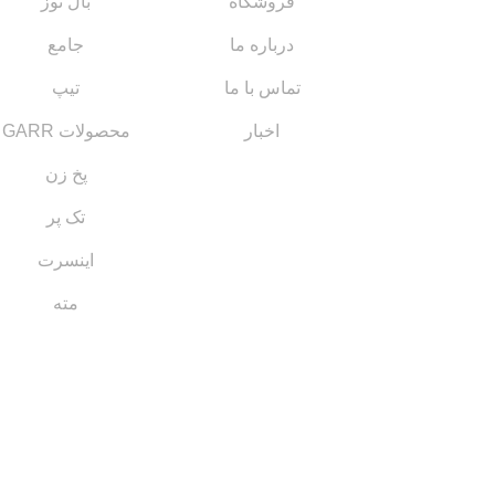
فروشگاه
بال نوز
درباره ما
جامع
تماس با ما
تیپ
اخبار
محصولات GARR
پخ زن
تک پر
اینسرت
مته