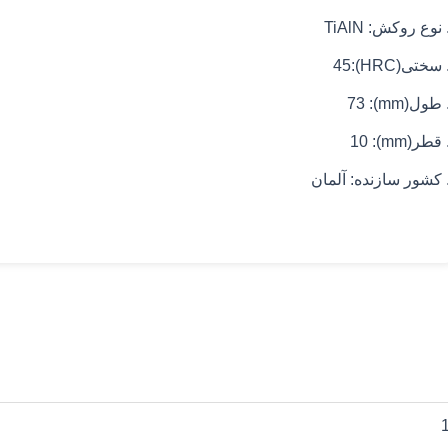
 نوع روکش: TiAlN
 سختی(HRC):45
 طول(mm): 73
 قطر(mm): 10
 کشور سازنده: آلمان