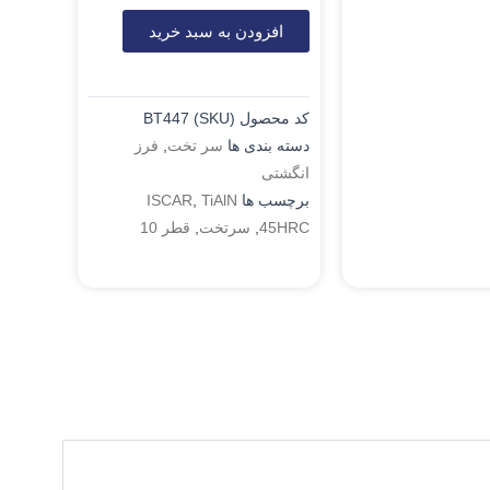
افزودن به سبد خرید
کد محصول (SKU)
BT447
دسته بندی ها
سر تخت
,
فرز
انگشتی
برچسب ها
TiAlN
,
ISCAR
45HRC
,
سرتخت
,
قطر 10