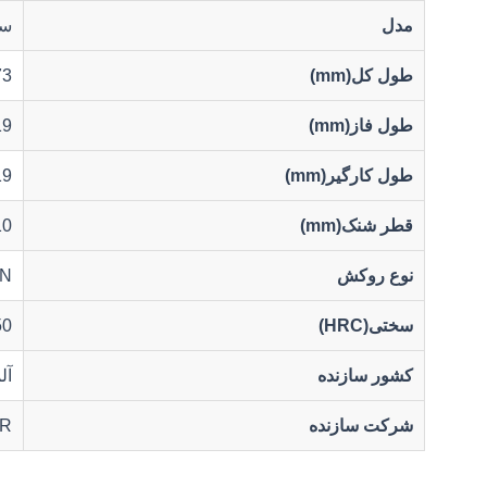
مدل
سر
طول کل(mm)
73
طول فاز(mm)
19
طول کارگیر(mm)
19
قطر شنک(mm)
10
نوع روکش
lN
سختی(HRC)
50
کشور سازنده
آل
شرکت سازنده
AR