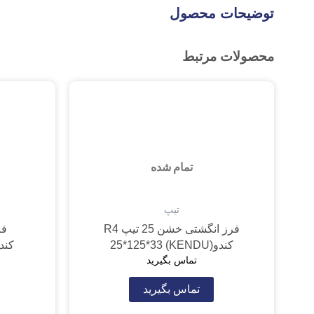
توضیحات محصول
محصولات مرتبط
تمام شده
تیپ
فرز انگشتی خشن 25 تیپ R4
کندو(KENDU) 25*125*33
کندو(5*123*48
تماس بگیرید
تماس بگیرید