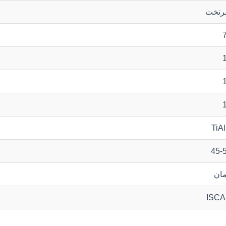
تخت
TiA
45-
مان
ISC