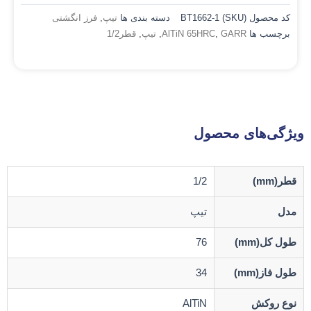
کد محصول (SKU)
BT1662-1
دسته بندی ها
تیپ
,
فرز انگشتی
برچسب ها
GARR
,
AlTiN 65HRC
,
تیپ
,
قطر1/2
ویژگی‌های محصول
قطر(mm)
1/2
مدل
تیپ
طول کل(mm)
76
طول فاز(mm)
34
نوع روکش
AlTiN