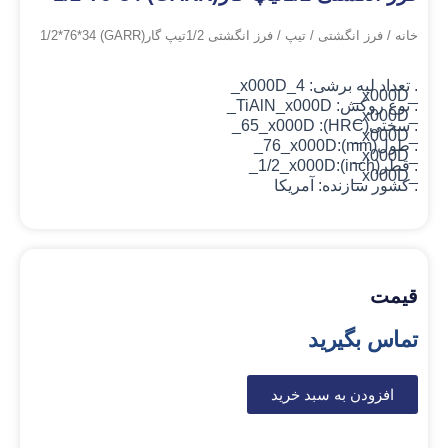
خانه
/
فرز انگشتی
/
تیپ
/ فرز انگشتی 1/2تیپ گار(GARR) 1/2*76*34
. تعداد لبه برشی: 4_x000D_
_x000D_
. نوع روکش: TiAlN
_x000D_
_x000D_
. سختی(HRC): 65_x000D_
_x000D_
. طول(mm):76_x000D_
_x000D_
. قطر(inch):1/2_x000D_
_x000D_
. کشور سازنده: آمریکا
قیمت
تماس بگیرید
افزودن به سبد خرید