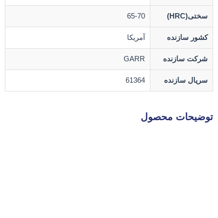
سختی(HRC)
65-70
کشور سازنده
آمریکا
شرکت سازنده
GARR
سریال سازنده
61364
توضیحات محصول