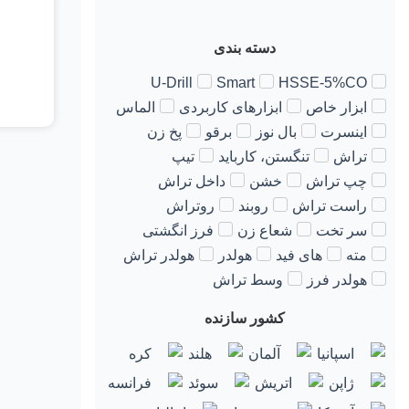
دسته بندی
U-Drill
Smart
HSSE-5%CO
ابزار خاص
ابزارهای کاربردی
الماس
اینسرت
بال نوز
برقو
پخ زن
تراش
تنگستن، کارباید
تیپ
چپ تراش
خشن
داخل تراش
راست تراش
روبند
روتراش
سر تخت
شعاع زن
فرز انگشتی
مته
های فید
هولدر
هولدر تراش
هولدر فرز
وسط تراش
کشور سازنده
اسپانیا
آلمان
هلند
کره
ژاپن
اتریش
سوئد
فرانسه