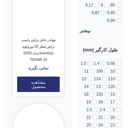
9.17
9
85
9.87
9.45
9.94
بیشتر
هولدر داخل تراش راست
تراش قطر 25 یورولوی
طول کارگیر (mm)
(euroloy) مدل S25S
TDUNR-15
1.5
1.4
0.66
تماس بگیرید
11
100
10
12
114
110
مشاهده
محصول
14
13
120
16
150
15
19
18
17
2.5
2.4
2
22
21
20
25
24
23