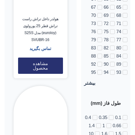
67
66
65
70
69
68
هولدر داخل تراش راست
73
72
71
تراش قطر 25 یورولوی
76
75
74
(euroloy) مدل S25S
79
78
77
SVUBR-16
83
82
80
تماس بگیرید
88
85
84
مشاهده
92
90
89
محصول
95
94
93
بیشتر
طول فاز (mm)
0.4
0.35
0.1
1.4
1
0.66
10
1.6
1.5