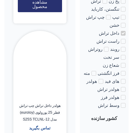
پخ زن
تراش
مشاهده
محصول
تنگستن، کارباید
تیپ
چپ تراش
خشن
داخل تراش
راست تراش
روبند
روتراش
سر تخت
شعاع زن
فرز انگشتی
مته
های فید
هولدر
هولدر تراش
هولدر فرز
وسط تراش
هولدر داخل تراش چپ تراش
قطر 25 یورولوی (euroloy)
کشور سازنده
مدل S25S TCLNL-12
تماس بگیرید