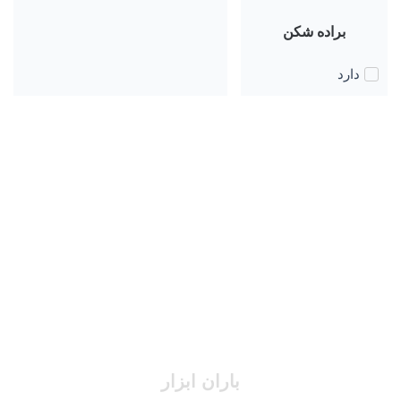
براده شکن
دارد
باران ابزار