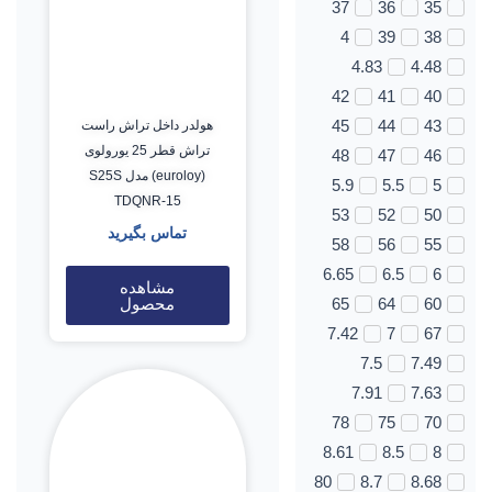
37
36
35
4
39
38
4.83
4.48
42
41
40
45
44
43
هولدر داخل تراش راست
تراش قطر 25 یورولوی
48
47
46
(euroloy) مدل S25S
5.9
5.5
5
TDQNR-15
53
52
50
تماس بگیرید
58
56
55
6.65
6.5
6
مشاهده
محصول
65
64
60
7.42
7
67
7.5
7.49
7.91
7.63
78
75
70
8.61
8.5
8
80
8.7
8.68