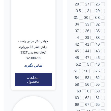
28
27
26
3.5
3
29
31
30
3.8
34
33
32
37
36
35
4
39
38
هولدر داخل تراش راست
42
41
40
تراش قطر 32 یورولوی
45
44
43
(euroloy) مدل S32T
48
47
46
SVUBR-16
5.2
5
49
تماس بگیرید
51
50
5.5
مشاهده
54
53
52
محصول
58
56
55
60
6
59
63
62
61
69
67
65