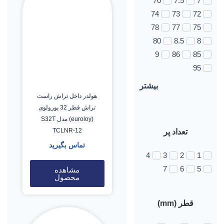
70
7.5
7
74
73
72
78
77
75
80
8.5
8
9
86
85
95
بیشتر
هولدر داخل تراش راست
تراش قطر 32 یورولوی
(euroloy) مدل S32T
TCLNR-12
تعداد پر
تماس بگیرید
4
3
2
1
7
6
5
مشاهده
محصول
قطر (mm)