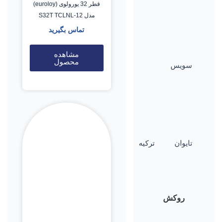
قطر 32 یورولوی (euroloy)
مدل S32T TCLNL-12
تماس بگیرید
مشاهده
محصول
سویس
تایوان
ترکیه
روکش