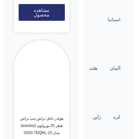
مشاهده
محصول
اسپانیا
آلمان
هلند
کره
ژاپن
هولدر داخل تراش چپ تراش
قطر 25 یورولوی (euroloy)
مدل S25S TDQNL-15