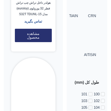
هولدر داخل تراش چپ تراش
قطر 32 یورولوی (euroloy)
مدل S32T TDUNL-15
TiAIN
CRN
تماس بگیرید
مشاهده
محصول
AITiSiN
طول کل (mm)
101
100
103
102
105
104