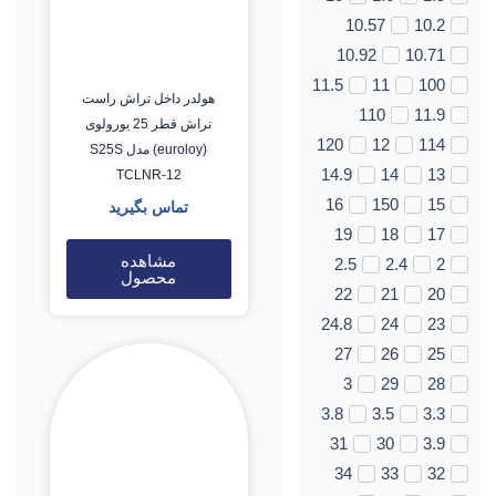
10.57
10.2
10.92
10.71
11.5
11
100
هولدر داخل تراش راست
110
11.9
تراش قطر 25 یورولوی
120
12
114
(euroloy) مدل S25S
14.9
14
13
TCLNR-12
16
150
15
تماس بگیرید
19
18
17
مشاهده
2.5
2.4
2
محصول
22
21
20
24.8
24
23
27
26
25
3
29
28
3.8
3.5
3.3
31
30
3.9
34
33
32