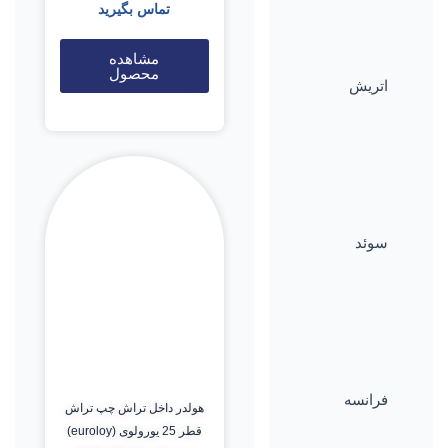
تماس بگیرید
مشاهده
محصول
اتریش
سوئد
فرانسه
هولدر داخل تراش چپ تراش
قطر 25 یورولوی (euroloy)