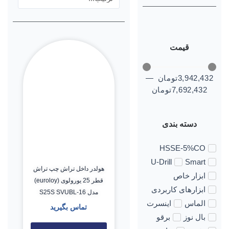
قیمت
3,942,432
تومان
—
7,692,432
تومان
دسته بندی
HSSE-5%CO
U-Drill
Smart
هولدر داخل تراش چپ تراش
ابزار خاص
قطر 25 یورولوی (euroloy)
ابزارهای کاربردی
مدل S25S SVUBL-16
الماس
اینسرت
تماس بگیرید
بال نوز
برقو