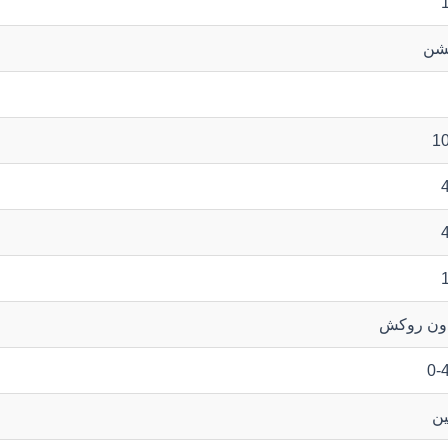
شن
1
ون روکش
0-
ن