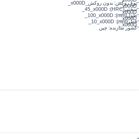
 نوع روکش: بدون روکش
_x000D_
_x000
 سختی(HRC): 45_x000D_
_x000
 طول(mm): 100_x000D_
_x000
 قطر(mm): 10_x000D_
_x000
 کشور سازنده: چین