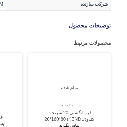
شرکت سازنده
M
توضیحات محصول
محصولات مرتبط
تمام شده
سر تخت
فرز انگشتی 20 سرتخت
کندو(KENDU) 20*160*80
ایسکار(26
تماس بگیرید