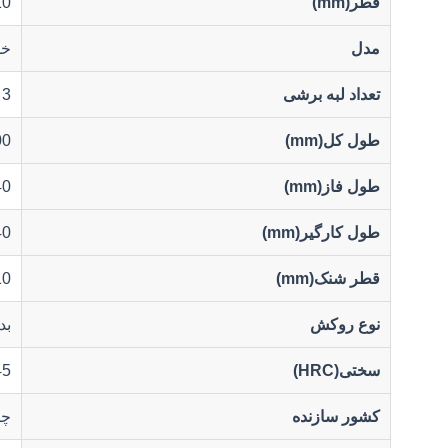
قطر(mm)
10
مدل
خ
تعداد لبه برشی
3
طول کل(mm)
00
طول فاز(mm)
40
طول کارگیر(mm)
40
قطر شنک(mm)
10
نوع روکش
بد
سختی(HRC)
45
کشور سازنده
چی