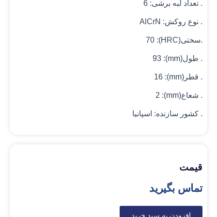
. تعداد لبه برشی: 6
. نوع روکش: AlCrN
.سختی(HRC): 70
. طول(mm): 93
. قطر(mm): 16
. شعاع(mm): 2
. کشور سازنده: اسپانیا
قیمت
تماس بگیرید
افزودن به سبد خرید