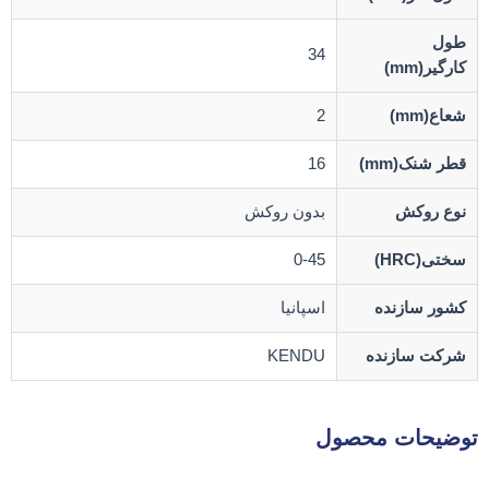
طول
34
کارگیر(mm)
شعاع(mm)
2
قطر شنک(mm)
16
نوع روکش
بدون روکش
سختی(HRC)
0-45
کشور سازنده
اسپانیا
شرکت سازنده
KENDU
توضیحات محصول