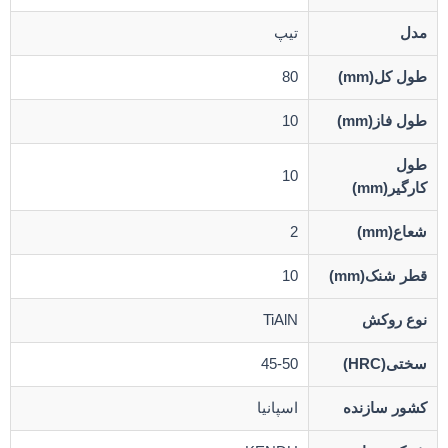
مدل
تیپ
طول کل(mm)
80
طول فاز(mm)
10
طول
10
کارگیر(mm)
شعاع(mm)
2
قطر شنک(mm)
10
نوع روکش
TiAlN
سختی(HRC)
45-50
کشور سازنده
اسپانیا