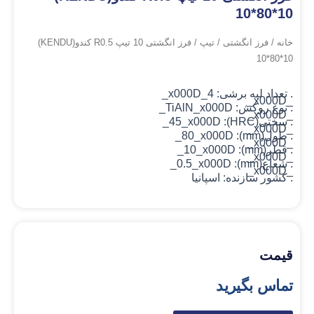
10*80*10
خانه
/
فرز انگشتی
/
تیپ
/ فرز انگشتی 10 تیپ R0.5 کندو(KENDU)
10*80*10
. تعداد لبه برشی: 4_x000D_
_x000D_
. نوع روکش: TiAlN
_x000D_
_x000D_
. سختی(HRC): 45_x000D_
_x000D_
. طول(mm): 80_x000D_
_x000D_
. قطر(mm): 10_x000D_
_x000D_
. شعاع(mm): 0.5_x000D_
_x000D_
. کشور سازنده: اسپانیا
قیمت
تماس بگیرید