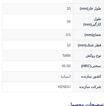
طول فاز(mm)
10
طول
34
کارگیر(mm)
شعاع(mm)
0.5
قطر شنک(mm)
10
نوع روکش
TiAlN
سختی(HRC)
45-50
کشور سازنده
اسپانیا
شرکت سازنده
KENDU
توضیحات محصول