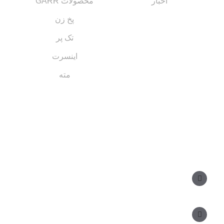
اخبار
محصولات GARR
پخ زن
تک پر
اینسرت
مته
مسیر های ارتباطی
مدیر فروش: ۰۹۱۲ ۳۴ ۳۳ ۰۹۹