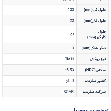
طول کل(mm)
100
طول فاز(mm)
20
طول
20
کارگیر(mm)
قطر شنک(mm)
10
نوع روکش
TiAlN
سختی(HRC)
45-50
کشور سازنده
آلمان
شرکت سازنده
ISCAR
توضیحات محصول