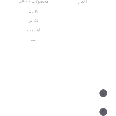
اخبار
محصولات GARR
پخ زن
تک پر
اینسرت
مته
مسیر های ارتباطی
مدیر فروش: ۰۹۱۲ ۳۴ ۳۳ ۰۹۹