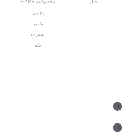
اخبار
محصولات GARR
پخ زن
تک پر
اینسرت
مته
مسیر های ارتباطی
مدیر فروش: ۰۹۱۲ ۳۴ ۳۳ ۰۹۹