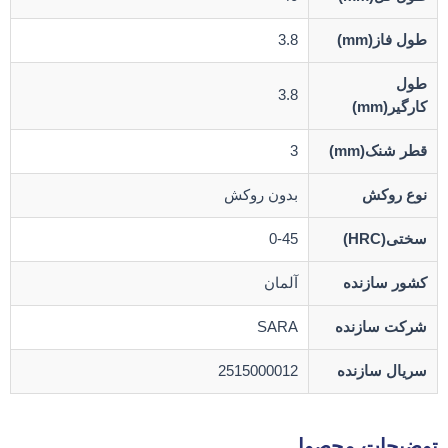
طول فاز(mm)
3.8
طول
3.8
کارگیر(mm)
قطر شنک(mm)
3
نوع روکش
بدون روکش
سختی(HRC)
0-45
کشور سازنده
آلمان
شرکت سازنده
SARA
سریال سازنده
2515000012
توضیحات محصول