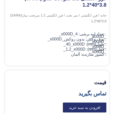
1.2*40*3.8
خانه
/
فرز انگشتی
/
سر تخت
/ فرز انگشتی 1.2 سرتخت سارا(SARA)
1.2*40*3.8
. تعداد لبه برشی: 4_x000D_
_x000D_
. نوع روکش: بدون روکش
_x000D_
_x000D_
. طول(mm): 40_x000D_
_x000D_
. قطر(mm): 1.2_x000D_
_x000D_
. کشور سازنده: آلمان
قیمت
تماس بگیرید
افزودن به سبد خرید