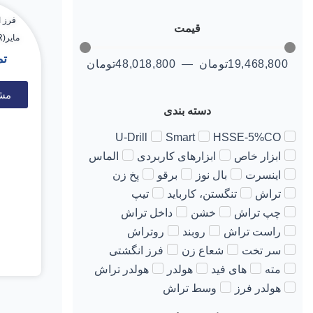
قیمت
مایر(MAIER) 20*140*38
تم
19,468,800
تومان
—
48,018,800
تومان
مش
دسته بندی
U-Drill
Smart
HSSE-5%CO
ابزار خاص
ابزارهای کاربردی
الماس
اینسرت
بال نوز
برقو
پخ زن
تراش
تنگستن، کارباید
تیپ
چپ تراش
خشن
داخل تراش
راست تراش
روبند
روتراش
سر تخت
شعاع زن
فرز انگشتی
مته
های فید
هولدر
هولدر تراش
هولدر فرز
وسط تراش