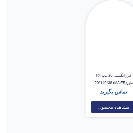
فرز انگشتی 20 تیپ R4
مایر(MAIER) 20*140*38
تماس بگیرید
مشاهده محصول