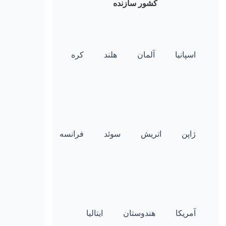
کشور سازنده
اسپانیا
آلمان
هلند
کره
ژاپن
اتریش
سوئد
فرانسه
آمریکا
هندوستان
ایتالیا