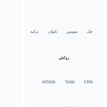
چک
سویس
تایوان
ترکیه
روکش
AITiSiN
TiAIN
CRN