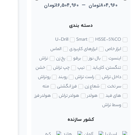
804,960
تومان
—
16,504,960
تومان
دسته بندی
U-Drill
Smart
HSSE-5%CO
ابزار خاص
ابزارهای کاربردی
الماس
اینسرت
بال نوز
برقو
پخ زن
تراش
تنگستن، کارباید
تیپ
چپ تراش
خشن
داخل تراش
راست تراش
روبند
روتراش
سر تخت
شعاع زن
فرز انگشتی
مته
های فید
هولدر
هولدر تراش
هولدر فرز
وسط تراش
کشور سازنده
اسپانیا
آلمان
هلند
کره