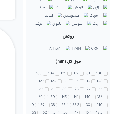
ژاپن
اتریش
سوئد
فرانسه
آمریکا
هندوستان
ایتالیا
چک
سویس
تایوان
ترکیه
روکش
AITiSiN
TiAIN
CRN
طول کل (mm)
105
104
103
102
101
100
123
120
116
115
110
108
132
131
130
128
127
125
160
150
145
141
140
136
40
39
38
35
33.2
30
210
53
52
51
50
47
45
43.5