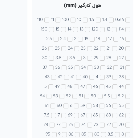
طول کارگیر (mm)
110
11
100
10
1.5
1.4
0.66
150
15
14
13
120
12
114
2.5
2.4
2
19
18
17
16
26
25
24
23
22
21
20
30
3.8
3.5
3
29
28
27
37
36
35
34
33
32
31
43
42
41
40
4
39
38
5
49
48
47
46
45
44
54
53
52
51
50
5.5
5.2
61
60
6
59
58
56
55
7.5
7
69
67
65
63
62
78
77
75
74
73
72
70
95
9
86
85
80
8.5
8