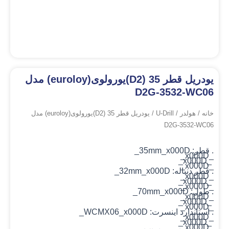
یودریل قطر 35 (D2)یورولوی(euroloy) مدل
D2G-3532-WC06
خانه
/
هولدر
/
U-Drill
/ یودریل قطر 35 (D2)یورولوی(euroloy) مدل
D2G-3532-WC06
. قطر:
_x000D_
35mm
_x000D_
_x000D_
_x000D_
.
قطر دنباله:
_x000D_
32mm
_x000D_
_x000D_
_x000D_
.
طول:
_x000D_
70mm
_x000D_
_x000D_
_x000D_
.
استاندارد اینسرت:
_x000D_
WCMX06
_x000D_
_x000D_
_x000D_