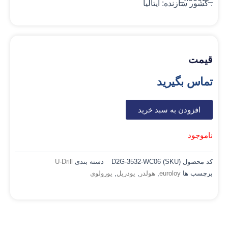
.
کشور سازنده:
ایتالیا
قیمت
تماس بگیرید
افزودن به سبد خرید
ناموجود
کد محصول (SKU)
D2G-3532-WC06
دسته بندی
U-Drill
برچسب ها
euroloy
,
هولدر
,
یودریل
,
یورولوی