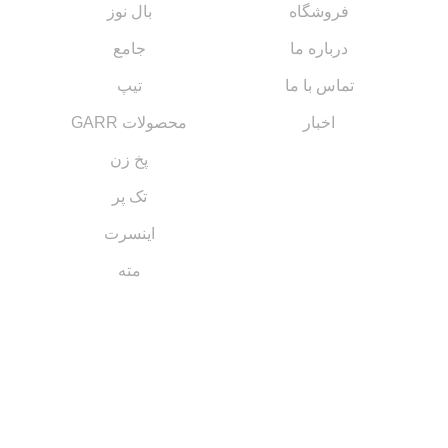
فروشگاه
بال نوز
درباره ما
جامع
تماس با ما
تیپ
اخبار
محصولات GARR
پخ زن
تک پر
اینسرت
مته
مسیر های ارتباطی