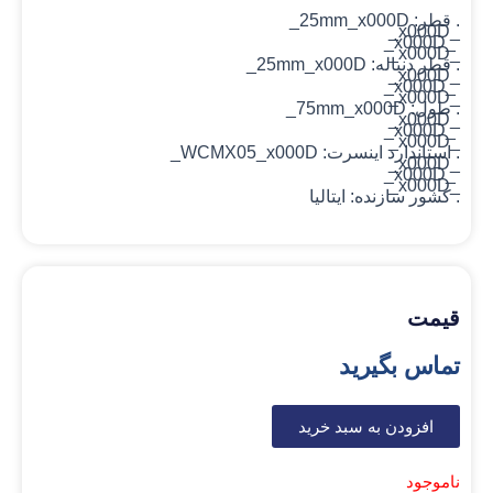
. قطر:
_x000D_
25mm
_x000D_
_x000D_
_x000D_
.
قطر دنباله:
_x000D_
25mm
_x000D_
_x000D_
_x000D_
.
طول:
_x000D_
75mm
_x000D_
_x000D_
_x000D_
.
استاندارد اینسرت:
_x000D_
WCMX05
_x000D_
_x000D_
_x000D_
.
کشور سازنده:
ایتالیا
قیمت
تماس بگیرید
افزودن به سبد خرید
ناموجود