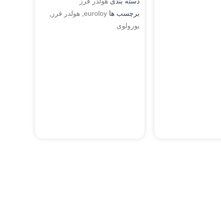
دسته بندی
هولدر فرز
برچسب ها
euroloy
,
هولدر فرز
,
یورولوی