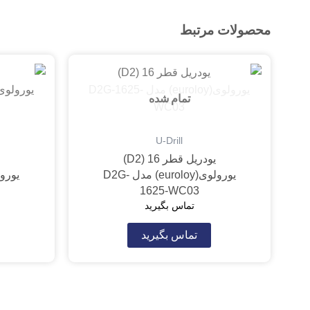
محصولات مرتبط
تمام شده
U-Drill
یودریل قطر 16 (D2)
یورولوی(euroloy) مدل D2G-
1625-WC03
تماس بگیرید
تماس بگیرید