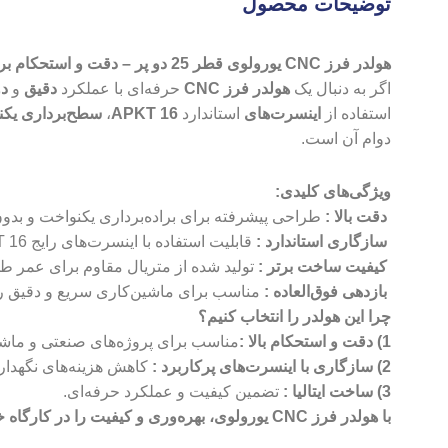
توضیحات محصول
هولدر فرز CNC یورولوی قطر 25 دو پر – دقت و استحکام برای براده‌برداری بی‌نقص
اگر به دنبال یک
هولدر فرز CNC
حرفه‌ای با عملکرد
دقیق
و
دو
استفاده از
اینسرت‌های
استاندارد
APKT 16
،
سطح‌برداری یکن
دوام آن است.
ویژگی‌های کلیدی:
دقت بالا :
طراحی پیشرفته برای براده‌برداری یکنواخت و بدو
سازگاری استاندارد :
قابلیت استفاده با اینسرت‌های رایج APKT 16.
کیفیت ساخت برتر :
تولید شده از متریال مقاوم برای عمر طول
بازدهی فوق‌العاده :
مناسب برای ماشین‌کاری سریع و دقیق رو
چرا این هولدر را انتخاب کنیم؟
1) دقت و استحکام بالا :
مناسب برای پروژه‌های صنعتی و ماشی
2) سازگاری با اینسرت‌های پرکاربرد :
کاهش هزینه‌های نگهداری
3) ساخت ایتالیا :
تضمین کیفیت و عملکرد حرفه‌ای.
با هولدر فرز CNC یورولوی، بهره‌وری و کیفیت را در کارگاه خود به حداکثر برسانید!