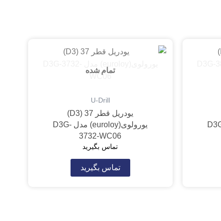
تمام شده
U-Drill
یودریل قطر 37 (D3)
(euroloy) مدل D3G-
یورولوی(euroloy) مدل D3G-
3732-WC06
تماس بگیرید
تماس بگیرید