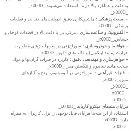
به دقت و عملکرد بالا دارند، استفاده می‌شوند:_x000D_
_x000D_
– صنعت پزشکی :
ماشین‌کاری دقیق ایمپلنت‌های دندانی و قطعات
پزشکی._x000D_
– الکترونیک و ساعت‌سازی :
مرکزیابی با دقت بالا در قطعات کوچک و
حساس._x000D_
– هوافضا و خودروسازی :
سوراخ‌زنی در سوپرآلیاژهای مقاوم به
حرارت (مانند اینکونل) و قالب‌های دقیق._x000D_
– جواهرسازی و مهندسی دقیق :
کاربرد در فلزات گران‌بها و مواد
سخت مانند تیتانیوم و تنگستن-مس._x000D_
– فلزات غیرآهنی :
سوراخ‌زنی در آلومینیوم، برنج و آلیاژهای
مس._x000D_
_x000D_
_x000D_
_x000D_
مزایای مته‌های میکرو کارباید
_x000D_
استفاده از این مته‌ها
مزایای
قابل توجهی را برای کاربران به همراه
دارد:_x000D_
_x000D_