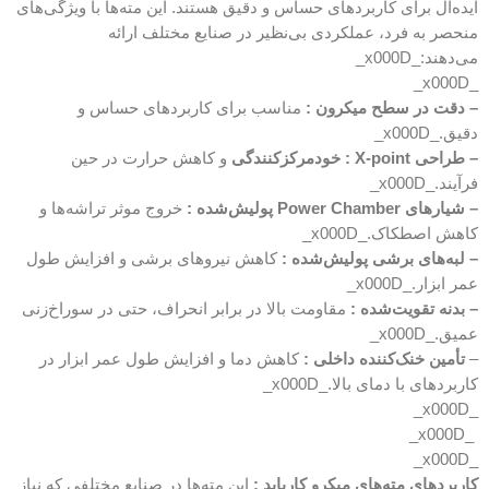
ایده‌آل برای کاربردهای حساس و دقیق هستند. این مته‌ها با ویژگی‌های
منحصر به فرد، عملکردی بی‌نظیر در صنایع مختلف ارائه
می‌دهند:_x000D_
_x000D_
– دقت در سطح میکرون :
مناسب برای کاربردهای حساس و
دقیق._x000D_
– طراحی X-point :
خودمرکزکنندگی
و کاهش حرارت در حین
فرآیند._x000D_
– شیارهای Power Chamber پولیش‌شده :
خروج موثر تراشه‌ها و
کاهش اصطکاک._x000D_
– لبه‌های برشی پولیش‌شده :
کاهش نیروهای برشی و افزایش طول
عمر ابزار._x000D_
– بدنه تقویت‌شده :
مقاومت بالا در برابر انحراف، حتی در سوراخ‌زنی
عمیق._x000D_
–
تأمین خنک‌کننده داخلی :
کاهش دما و افزایش طول عمر ابزار در
کاربردهای با دمای بالا._x000D_
_x000D_
_x000D_
_x000D_
کاربردهای مته‌های میکرو کارباید :
این مته‌ها در صنایع مختلفی که نیاز