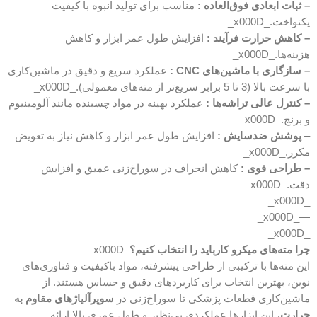
– ثبات ابعادی فوق‌العاده :
مناسب برای تولید انبوه با کیفیت
یکنواخت._x000D_
– کاهش حرارت فرآیند :
افزایش طول عمر ابزار و کاهش
هزینه‌ها._x000D_
– سازگاری با ماشین‌های CNC :
عملکرد سریع و دقیق در ماشین‌کاری
با سرعت بالا (3 تا 5 برابر سریع‌تر از مته‌های معمولی)._x000D_
– کنترل عالی تراشه‌ها :
عملکرد بهینه در مواد چسبنده مانند آلومینیوم
و برنج._x000D_
–
پوشش ضدسایش :
افزایش طول عمر ابزار و کاهش نیاز به تعویض
مکرر._x000D_
– طراحی قوی :
کاهش انحراف در سوراخ‌زنی عمیق و افزایش
دقت._x000D_
_x000D_
—_x000D_
_x000D_
چرا مته‌های میکرو کارباید را انتخاب کنیم؟
_x000D_
این مته‌ها با ترکیبی از طراحی پیشرفته، مواد باکیفیت و فناوری‌های
نوین، بهترین انتخاب برای کاربردهای دقیق و حساس هستند. از
ماشین‌کاری قطعات پزشکی تا سوراخ‌زنی در
سوپرآلیاژهای مقاوم به
حرارت
، این ابزارها عملکردی بی‌نظیر و طول عمری بالا ارائه