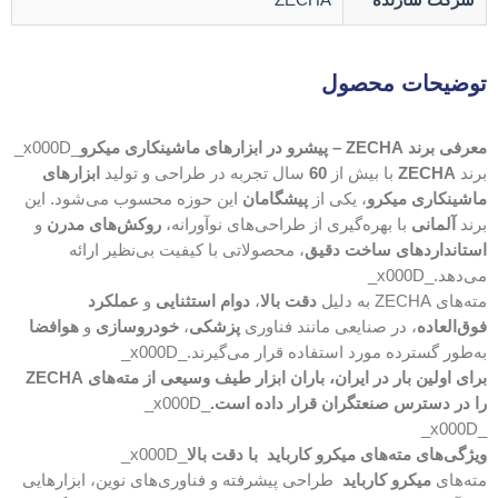
توضیحات محصول
معرفی برند ZECHA – پیشرو در ابزارهای ماشینکاری میکرو
_x000D_
برند
ZECHA
با بیش از
60
سال تجربه در طراحی و تولید
ابزارهای
ماشینکاری میکرو
، یکی از
پیشگامان
این حوزه محسوب می‌شود. این
برند
آلمانی
با بهره‌گیری از طراحی‌های نوآورانه،
روکش‌های مدرن
و
استانداردهای ساخت دقیق
، محصولاتی با کیفیت بی‌نظیر ارائه
می‌دهد._x000D_
مته‌های ZECHA به دلیل
دقت بالا
،
دوام استثنایی
و
عملکرد
فوق‌العاده
، در صنایعی مانند فناوری
پزشکی
،
خودروسازی
و
هوافضا
به‌طور گسترده مورد استفاده قرار می‌گیرند._x000D_
برای اولین بار در ایران، باران ابزار طیف وسیعی از مته‌های ZECHA
را در دسترس صنعتگران قرار داده است.
_x000D_
_x000D_
ویژگی‌های مته‌های میکرو کارباید با دقت بالا
_x000D_
مته‌های
میکرو کارباید
طراحی پیشرفته و فناوری‌های نوین، ابزارهایی