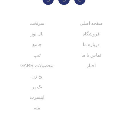
لینک های مهم
کاتالوگ‌ها
صفحه اصلی
سرتخت
فروشگاه
بال نوز
درباره ما
جامع
تماس با ما
تیپ
اخبار
محصولات GARR
پخ زن
تک پر
اینسرت
مته
مسیر های ارتباطی