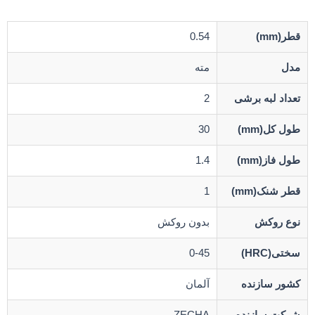
قطر(mm)
0.54
مدل
مته
تعداد لبه برشی
2
طول کل(mm)
30
طول فاز(mm)
1.4
قطر شنک(mm)
1
نوع روکش
بدون روکش
سختی(HRC)
0-45
کشور سازنده
آلمان
شرکت سازنده
ZECHA