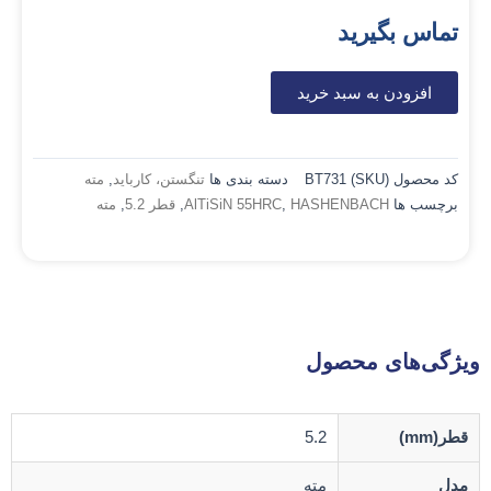
تماس بگیرید
افزودن به سبد خرید
کد محصول (SKU)
BT731
دسته بندی ها
تنگستن، کارباید
,
مته
برچسب ها
HASHENBACH
,
AlTiSiN 55HRC
,
قطر 5.2
,
مته
ویژگی‌های محصول
قطر(mm)
5.2
مدل
مته