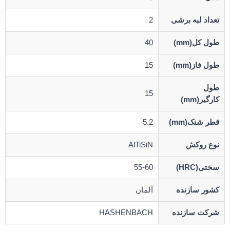
تعداد لبه برشی
2
طول کل(mm)
40
طول فاز(mm)
15
طول
15
کارگیر(mm)
قطر شنک(mm)
5.2
نوع روکش
AlTiSiN
سختی(HRC)
55-60
کشور سازنده
آلمان
شرکت سازنده
HASHENBACH