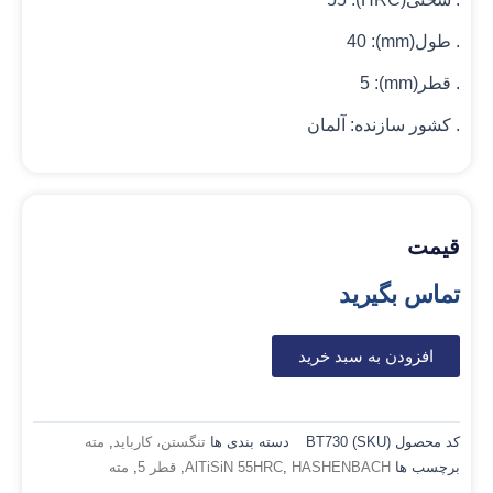
. طول(mm): 40
. قطر(mm): 5
. کشور سازنده: آلمان
قیمت
تماس بگیرید
افزودن به سبد خرید
کد محصول (SKU)
BT730
دسته بندی ها
تنگستن، کارباید
,
مته
برچسب ها
HASHENBACH
,
AlTiSiN 55HRC
,
قطر 5
,
مته