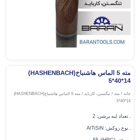
مته 5 الماس هاشنباخ(HASHENBACH)
5*40*14
خانه
/
مته
/
تنگستن، کارباید
/ مته 5 الماس هاشنباخ(HASHENBACH)
5*40*14
. تعداد لبه برشی: 2
. نوع روکش: AlTiSiN
. سختی(HRC): 55