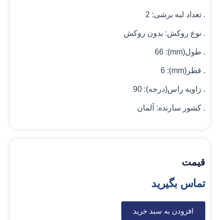
. تعداد لبه برشی: 2
. نوع روکش: بدون روکش
. طول(mm): 66
. قطر(mm): 6
. زاویه راس(درجه): 90
. کشور سازنده: آلمان
قیمت
تماس بگیرید
افزودن به سبد خرید