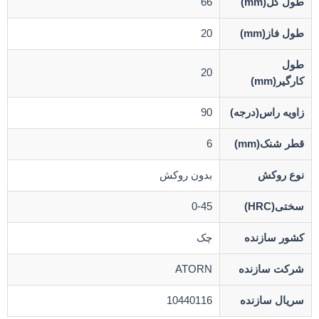
طول کل(mm)
66
طول فاز(mm)
20
طول
20
کارگیر(mm)
زاویه راس(درجه)
90
قطر شنک(mm)
6
نوع روکش
بدون روکش
سختی(HRC)
0-45
کشور سازنده
چک
شرکت سازنده
ATORN
سریال سازنده
10440116