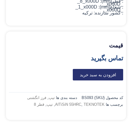
. قطر(mm): 8_x000D_
_x000D_
. شعاع(mm): 1_x000D_
_x000D_
. کشور سازنده: ترکیه
قیمت
تماس بگیرید
افزودن به سبد خرید
کد محصول (SKU)
BS093
دسته بندی ها
تیپ
,
فرز انگشتی
برچسب ها
TEKNOTEK
,
AlTiSiN 55HRC
,
تیپ
,
قطر 8