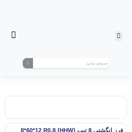
فرز انگشتی
ابزارهای کاربردی
فرز انگشتی 8 تیپ (HHW) 8*60*12 R0.8