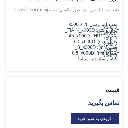
خانه
/
فرز انگشتی
/
تیپ
/ فرز انگشتی 8 تیپ (HHW) 8*60*12 R0.8
. تعداد لبه برشی: 4_x000D_
_x000D_
. نوع روکش: TiAlN
_x000D_
_x000D_
. سختی(HRC): 45_x000D_
_x000D_
. طول(mm): 60_x000D_
_x000D_
. قطر(mm): 8_x000D_
_x000D_
. شعاع(mm): 0.8_x000D_
_x000D_
. کشور سازنده: اسپانیا
قیمت
تماس بگیرید
افزودن به سبد خرید