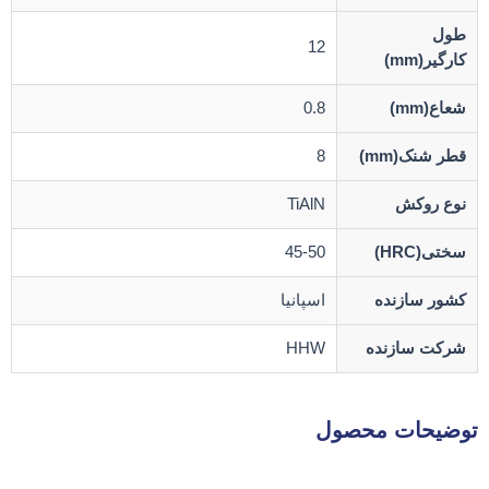
طول
12
کارگیر(mm)
شعاع(mm)
0.8
قطر شنک(mm)
8
نوع روکش
TiAlN
سختی(HRC)
45-50
کشور سازنده
اسپانیا
شرکت سازنده
HHW
توضیحات محصول