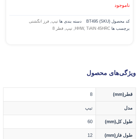
ناموجود
کد محصول (SKU)
BT495
دسته بندی ها
تیپ
,
فرز انگشتی
برچسب ها
TiAlN 45HRC
,
HHW
,
تیپ
,
قطر 8
ویژگی‌های محصول
قطر(mm)
8
مدل
تیپ
طول کل(mm)
60
طول فاز(mm)
12