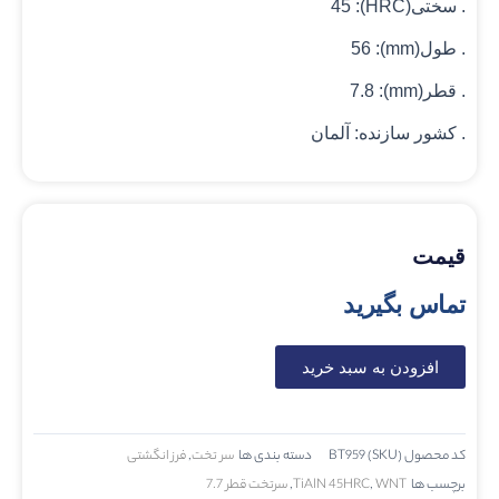
. سختی(HRC): 45
. طول(mm): 56
. قطر(mm): 7.8
. کشور سازنده: آلمان
قیمت
تماس بگیرید
افزودن به سبد خرید
کد محصول (SKU)
BT959
دسته بندی ها
سر تخت
,
فرز انگشتی
برچسب ها
WNT
,
TiAlN 45HRC
,
سرتخت قطر 7.7