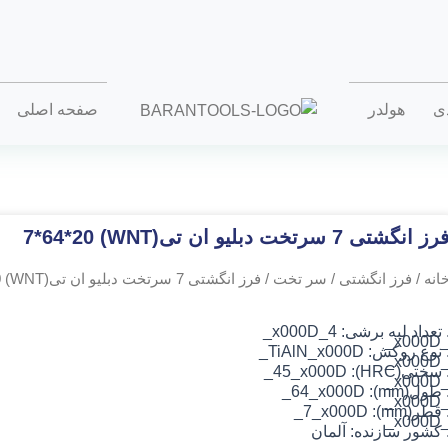
دی
هولدر
صفحه اصلی
رز انگشتی 7 سرتخت دبلیو ان تی(WNT) 7*64*20
انه
/
فرز انگشتی
/
سر تخت
/ فرز انگشتی 7 سرتخت دبلیو ان تی(WNT) 7*64*20
 تعداد لبه برشی: 4_x000D_
_x000
 نوع روکش: TiAlN
_x000D_
_x000
 سختی(HRC): 45_x000D_
_x000
 طول(mm): 64_x000D_
_x000
 قطر(mm): 7_x000D_
_x000
 کشور سازنده: آلمان