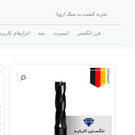
تجربه کیفیت به سبک اروپا
فرز انگشتی
اینسرت
مته
ابزارهای کاربر
ف
خ
.
D_
.
D_
.
D_
.
D_
.
D_
.