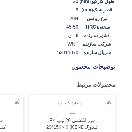
طول کارگیر(mm)
20
قطر شنک(mm)
8
نوع روکش
TiAlN
سختی(HRC)
45-50
کشور سازنده
آلمان
شرکت سازنده
WNT
سریال سازنده
52311070
توضیحات محصول
محصولات مرتبط
تمام شده
تیپ
فرز انگشتی 20 تیپ R4
کندو(KENDU) 20*150*40
کندو(0*104*28