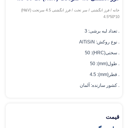
خانه
/
فرز انگشتی
/
سر تخت
/ فرز انگشتی 4.5 سرتخت (H&V)
4.5*50*10
. تعداد لبه برشی: 3
. نوع روکش: AlTiSiN
. سختی(HRC): 50
. طول(mm): 50
. قطر(mm): 4.5
. کشور سازنده: آلمان
قیمت