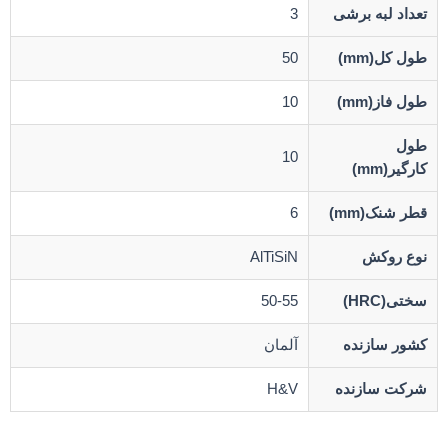
تعداد لبه برشی
3
طول کل(mm)
50
طول فاز(mm)
10
طول
10
کارگیر(mm)
قطر شنک(mm)
6
نوع روکش
AlTiSiN
سختی(HRC)
50-55
کشور سازنده
آلمان
شرکت سازنده
H&V