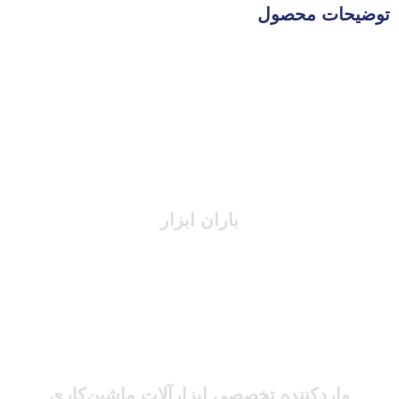
توضیحات محصول
باران ابزار
واردکننده تخصصی ابزارآلات ماشین‌کاری