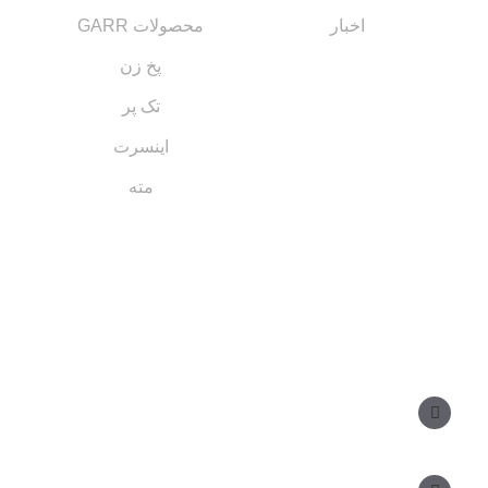
اخبار
محصولات GARR
پخ زن
تک پر
اینسرت
مته
مسیر های ارتباطی
مدیر فروش: ۰۹۱۲ ۳۴ ۳۳ ۰۹۹