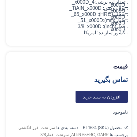
. تعداد لبه برشی:4_x000D_
_x000D_
. نوع روکش: TiAlN
_x000D_
_x000D_
. سختی(HRC): 65_x000D_
_x000D_
. طول(mm):51_x000D_
_x000D_
. قطر(inch): 3/8_x000D_
_x000D_
. کشور سازنده: آمریکا
قیمت
تماس بگیرید
افزودن به سبد خرید
ناموجود
کد محصول (SKU)
BT1684
دسته بندی ها
سر تخت
,
فرز انگشتی
برچسب ها
GARR
,
AlTiN 65HRC
,
سرتخت
,
قطر3/8