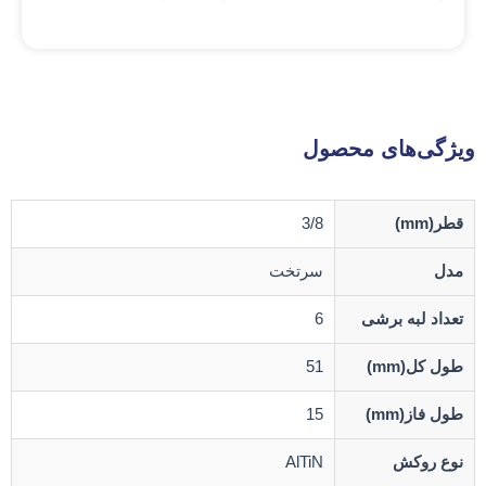
ویژگی‌های محصول
قطر(mm)
3/8
مدل
سرتخت
تعداد لبه برشی
6
طول کل(mm)
51
طول فاز(mm)
15
نوع روکش
AlTiN