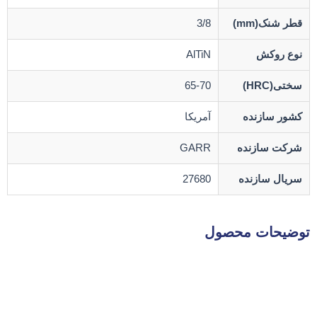
قطر شنک(mm)
3/8
نوع روکش
AlTiN
سختی(HRC)
65-70
کشور سازنده
آمریکا
شرکت سازنده
GARR
سریال سازنده
27680
توضیحات محصول