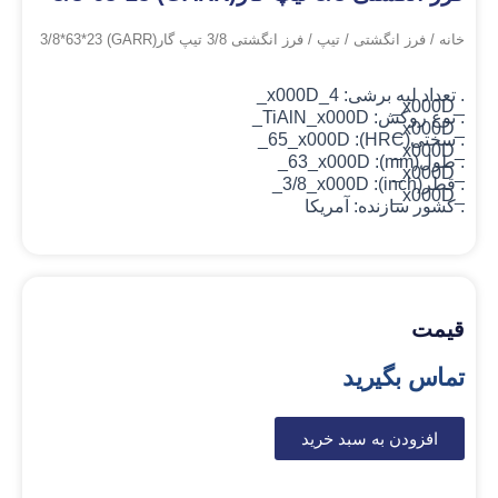
خانه
/
فرز انگشتی
/
تیپ
/ فرز انگشتی 3/8 تیپ گار(GARR) 3/8*63*23
. تعداد لبه برشی: 4_x000D_
_x000D_
. نوع روکش: TiAlN
_x000D_
_x000D_
. سختی(HRC): 65_x000D_
_x000D_
. طول(mm): 63_x000D_
_x000D_
. قطر(inch): 3/8_x000D_
_x000D_
. کشور سازنده: آمریکا
قیمت
تماس بگیرید
افزودن به سبد خرید