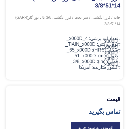
3/8*51*14
خانه
/
فرز انگشتی
/
سر تخت
/ فرز انگشتی 3/8 بال نوز گار(GARR)
3/8*51*14
. تعداد لبه برشی: 4_x000D_
_x000D_
. نوع روکش: TiAlN
_x000D_
_x000D_
. سختی(HRC): 65_x000D_
_x000D_
. طول(mm): 51_x000D_
_x000D_
. قطر(inch): 3/8_x000D_
_x000D_
. کشور سازنده: آمریکا
قیمت
تماس بگیرید
افزودن به سبد خرید