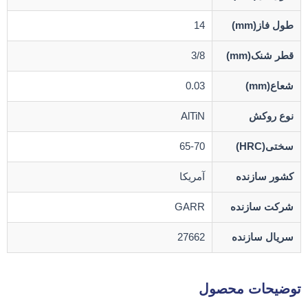
طول فاز(mm)
14
قطر شنک(mm)
3/8
شعاع(mm)
0.03
نوع روکش
AlTiN
سختی(HRC)
65-70
کشور سازنده
آمریکا
شرکت سازنده
GARR
سریال سازنده
27662
توضیحات محصول