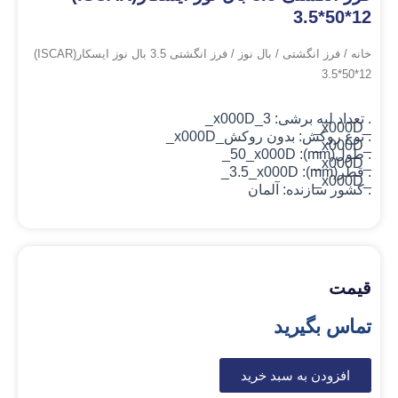
3.5*50*12
خانه
/
فرز انگشتی
/
بال نوز
/ فرز انگشتی 3.5 بال نوز ایسکار(ISCAR)
3.5*50*12
. تعداد لبه برشی: 3_x000D_
_x000D_
. نوع روکش: بدون روکش
_x000D_
_x000D_
. طول(mm): 50_x000D_
_x000D_
. قطر(mm): 3.5_x000D_
_x000D_
. کشور سازنده: آلمان
قیمت
تماس بگیرید
افزودن به سبد خرید