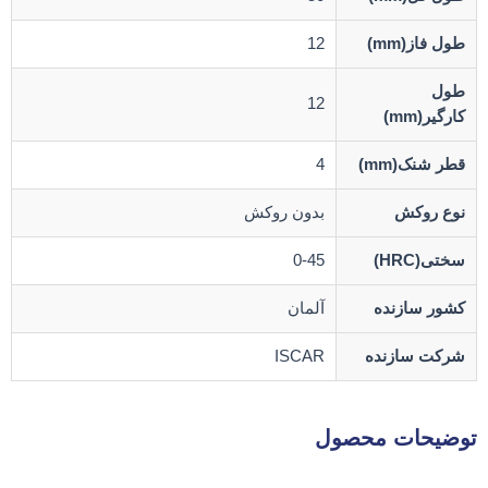
طول فاز(mm)
12
طول
12
کارگیر(mm)
قطر شنک(mm)
4
نوع روکش
بدون روکش
سختی(HRC)
0-45
کشور سازنده
آلمان
شرکت سازنده
ISCAR
توضیحات محصول