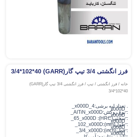
فرز انگشتی 3/4 تیپ گار(GARR) 3/4*102*40
خانه
/
فرز انگشتی
/
تیپ
/ فرز انگشتی 3/4 تیپ گار(GARR)
3/4*102*40
. تعداد لبه برشی:4_x000D_
_x000D_
. نوع روکش:AlTiN
_x000D_
_x000D_
. سختی(HRC): 65_x000D_
_x000D_
. طول(mm):102_x000D_
_x000D_
. قطر(inch):3/4_x000D_
_x000D_
. کشور سازنده: آمریکا