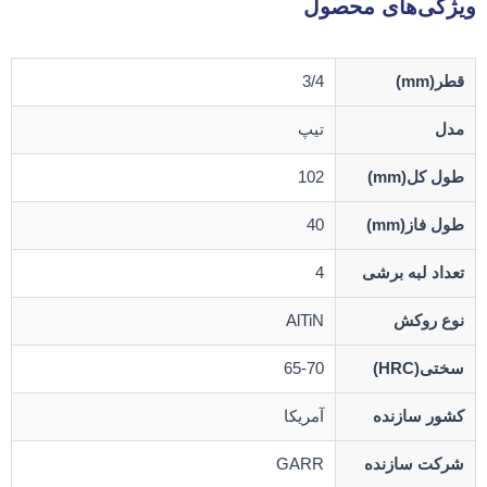
ویژگی‌های محصول
قطر(mm)
3/4
مدل
تیپ
طول کل(mm)
102
طول فاز(mm)
40
تعداد لبه برشی
4
نوع روکش
AlTiN
سختی(HRC)
65-70
کشور سازنده
آمریکا
شرکت سازنده
GARR