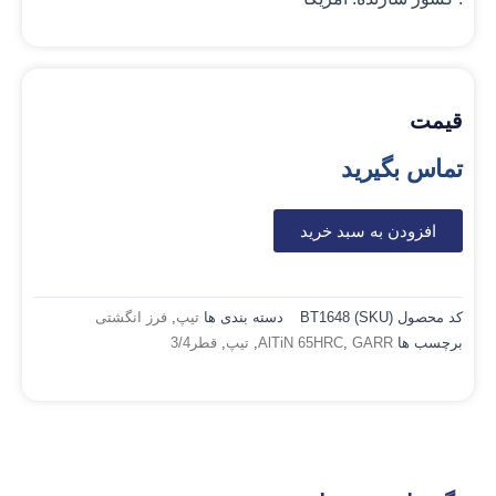
قیمت
تماس بگیرید
افزودن به سبد خرید
کد محصول (SKU)
BT1648
دسته بندی ها
تیپ
,
فرز انگشتی
برچسب ها
GARR
,
AlTiN 65HRC
,
تیپ
,
قطر3/4