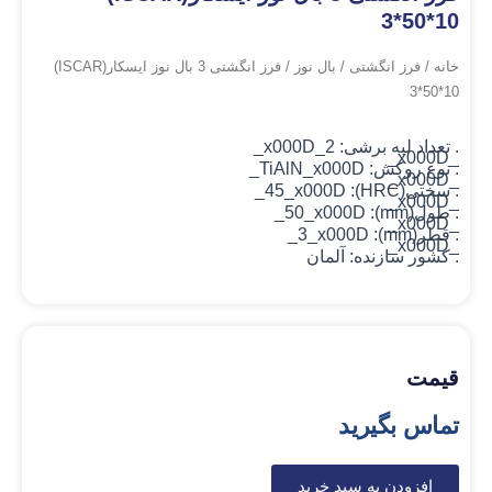
3*50*10
خانه
/
فرز انگشتی
/
بال نوز
/ فرز انگشتی 3 بال نوز ایسکار(ISCAR)
3*50*10
. تعداد لبه برشی: 2_x000D_
_x000D_
. نوع روکش: TiAlN
_x000D_
_x000D_
. سختی(HRC): 45_x000D_
_x000D_
. طول(mm): 50_x000D_
_x000D_
. قطر(mm): 3_x000D_
_x000D_
. کشور سازنده: آلمان
قیمت
تماس بگیرید
افزودن به سبد خرید