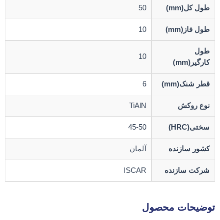
طول کل(mm)
50
طول فاز(mm)
10
طول
10
کارگیر(mm)
قطر شنک(mm)
6
نوع روکش
TiAlN
سختی(HRC)
45-50
کشور سازنده
آلمان
شرکت سازنده
ISCAR
توضیحات محصول