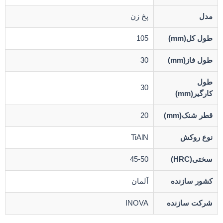
مدل
پخ زن
طول کل(mm)
105
طول فاز(mm)
30
طول
30
کارگیر(mm)
قطر شنک(mm)
20
نوع روکش
TiAlN
سختی(HRC)
45-50
کشور سازنده
آلمان
شرکت سازنده
INOVA