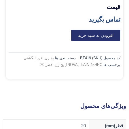
قیمت
تماس بگیرید
افزودن به سبد خرید
کد محصول (SKU)
BT419
دسته بندی ها
پخ زن
,
فرز انگشتی
برچسب ها
TiAlN 45HRC
,
INOVA
,
پخ زن
,
قطر 20
ویژگی‌های محصول
قطر(mm)
20