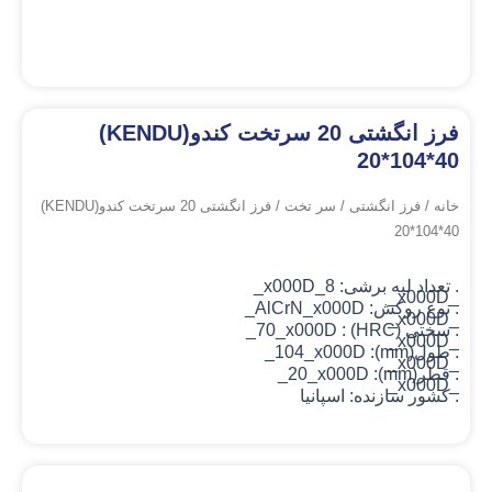
فرز انگشتی 20 سرتخت کندو(KENDU)
20*104*40
خانه
/
فرز انگشتی
/
سر تخت
/ فرز انگشتی 20 سرتخت کندو(KENDU)
20*104*40
. تعداد لبه برشی: 8_x000D_
_x000D_
. نوع روکش: AlCrN
_x000D_
_x000D_
. سختی (HRC) : 70_x000D_
_x000D_
. طول(mm): 104
_x000D_
_x000D_
. قطر(mm): 20_x000D_
_x000D_
. کشور سازنده: اسپانیا