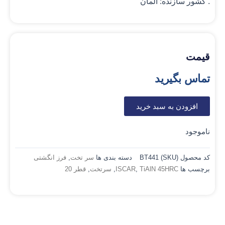
. کشور سازنده: آلمان
قیمت
تماس بگیرید
افزودن به سبد خرید
ناموجود
کد محصول (SKU)
BT441
دسته بندی ها
سر تخت
,
فرز انگشتی
برچسب ها
TiAlN 45HRC
,
ISCAR
,
سرتخت
,
قطر 20