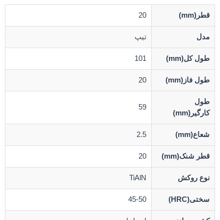
قطر(mm)
20
مدل
تیپ
طول کل(mm)
101
طول فاز(mm)
20
طول
59
کارگیر(mm)
شعاع(mm)
2.5
قطر شنک(mm)
20
نوع روکش
TiAlN
سختی(HRC)
45-50