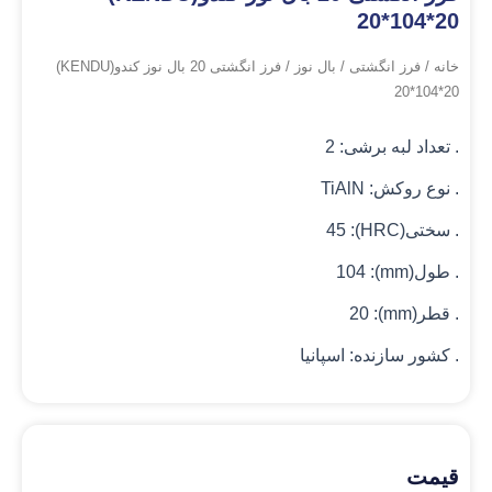
20*104*20
خانه
/
فرز انگشتی
/
بال نوز
/ فرز انگشتی 20 بال نوز کندو(KENDU)
20*104*20
. تعداد لبه برشی: 2
. نوع روکش: TiAlN
. سختی(HRC): 45
. طول(mm): 104
. قطر(mm): 20
. کشور سازنده: اسپانیا
قیمت