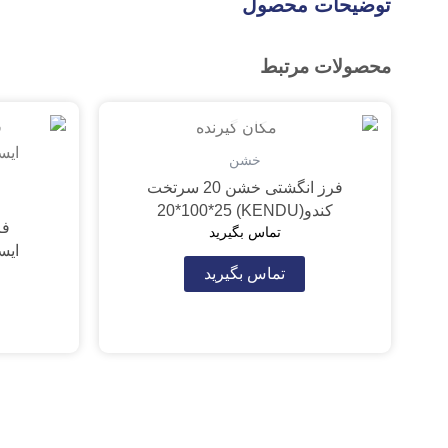
توضیحات محصول
محصولات مرتبط
تمام شده
خشن
فرز انگشتی خشن 20 سرتخت
کندو(KENDU) 20*100*25
تماس بگیرید
ایسکار(26
تماس بگیرید