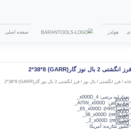
دی
هولدر
صفحه اصلی
رز انگشتی 2 بال نوز گار(GARR) 2*38*8
انه
/
فرز انگشتی
/
بال نوز
/ فرز انگشتی 2 بال نوز گار(GARR) 2*38*8
 تعداد لبه برشی: 4_x000D_
_x000
 نوع روکش: AlTiN
_x000D_
_x000
 سختی(HRC): 65_x000D_
_x000
 طول(mm): 38_x000D_
_x000
 قطر(mm): 2_x000D_
_x000
 کشور سازنده: آمریکا