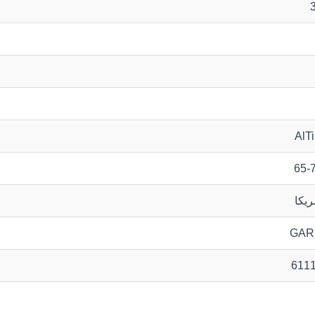
AlT
65-
ریکا
GAR
611