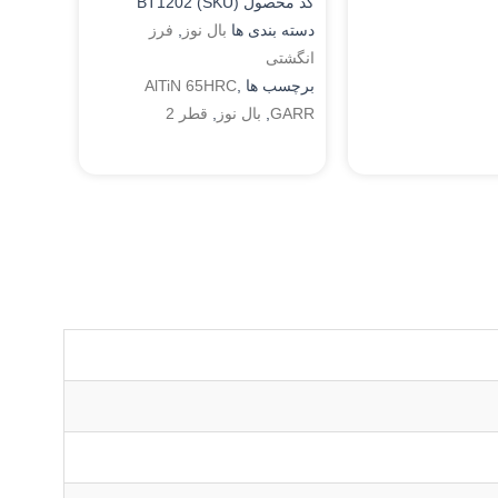
کد محصول (SKU)
BT1202
دسته بندی ها
بال نوز
,
فرز
انگشتی
برچسب ها
,
AlTiN 65HRC
GARR
,
بال نوز
,
قطر 2