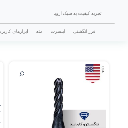
تجربه کیفیت به سبک اروپا
فرز انگشتی
اینسرت
مته
ابزارهای کاربر
ف
خ
.
D_
.
D_
.
D_
.
D_
.
D_
.