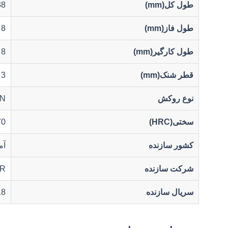
طول کل(mm)
38
طول فاز(mm)
8
طول کارگیر(mm)
8
قطر شنک(mm)
3
نوع روکش
iN
سختی(HRC)
70
کشور سازنده
آم
شرکت سازنده
R
سریال سازنده
18