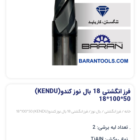
فرز انگشتی 18 بال نوز کندو(KENDU)
18*100*50
خانه
/
فرز انگشتی
/
بال نوز
/ فرز انگشتی 18 بال نوز کندو(KENDU) 18*100*50
. تعداد لبه برشی: 2
. نوع روکش: TiAlN