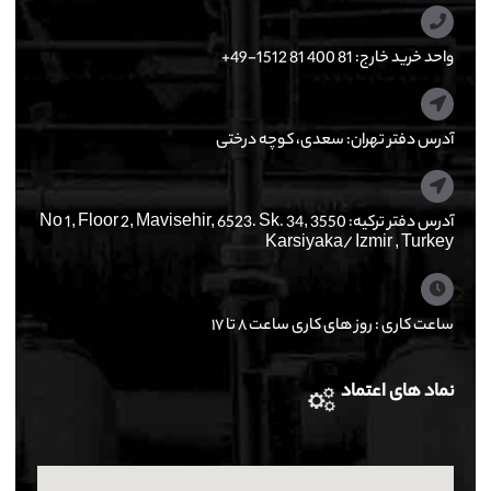
واحد خرید خارج: 81 400 81 1512-49+
آدرس دفتر تهران: سعدی، کوچه درختی
آدرس دفتر ترکیه: No 1, Floor 2, Mavisehir, 6523. Sk. 34, 3550
Karsiyaka/ Izmir , Turkey
ساعت کاری : روز های کاری ساعت ۸ تا ۱۷
نماد های اعتماد