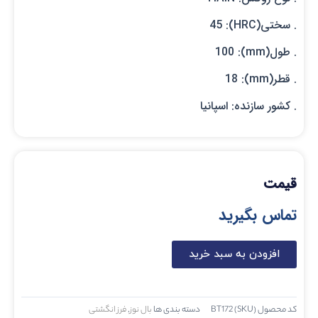
. سختی(HRC): 45
. طول(mm): 100
. قطر(mm): 18
. کشور سازنده: اسپانیا
قیمت
تماس بگیرید
افزودن به سبد خرید
کد محصول (SKU)
BT172
دسته بندی ها
بال نوز
,
فرز انگشتی