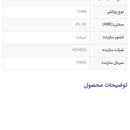
نوع روکش
TiAlN
سختی(HRC)
45-50
کشور سازنده
اسپانیا
شرکت سازنده
KENDU
سریال سازنده
70892
توضیحات محصول