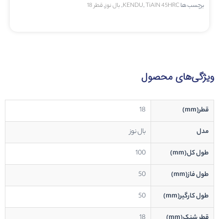
برچسب ها
TiAlN 45HRC
,
KENDU
,
بال نوز
,
قطر 18
ویژگی‌های محصول
قطر(mm)
18
مدل
بال نوز
طول کل(mm)
100
طول فاز(mm)
50
طول کارگیر(mm)
50
قطر شنک(mm)
18